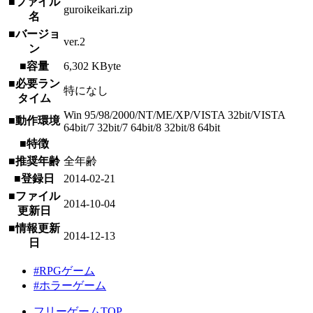
■ファイル
guroikeikari.zip
名
■バージョ
ver.2
ン
■容量
6,302 KByte
■必要ラン
特になし
タイム
Win 95/98/2000/NT/ME/XP/VISTA 32bit/VISTA
■動作環境
64bit/7 32bit/7 64bit/8 32bit/8 64bit
■特徴
■推奨年齢
全年齢
■登録日
2014-02-21
■ファイル
2014-10-04
更新日
■情報更新
2014-12-13
日
#RPGゲーム
#ホラーゲーム
フリーゲームTOP