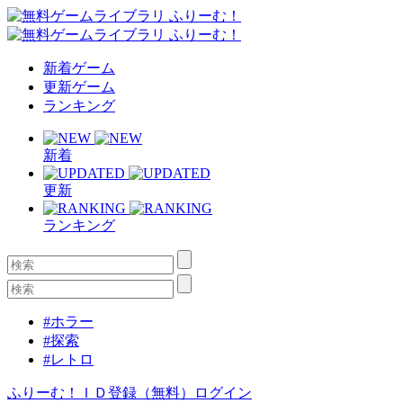
新着ゲーム
更新ゲーム
ランキング
新着
更新
ランキング
#ホラー
#探索
#レトロ
ふりーむ！ＩＤ登録（無料）
ログイン