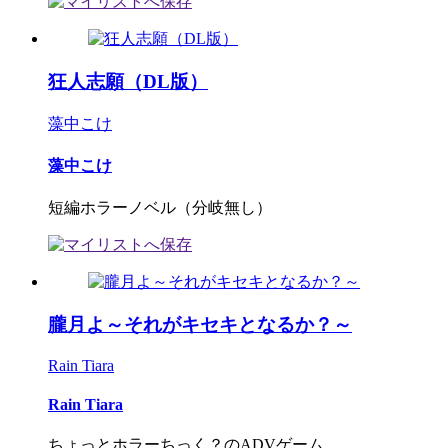
狂人志願（DL版）
藻中こけ
藻中こけ
短編ホラーノベル（分岐無し）
朧月よ～それがキセキとなるか？～
Rain Tiara
Rain Tiara
ちょっとホラーちっく？のADVゲーム。