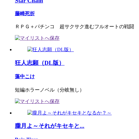
Star Chain
藤崎死折
ＲＰＧ＋パチンコ 超サクサク進むフルオートの戦闘
狂人志願（DL版）
藻中こけ
短編ホラーノベル（分岐無し）
朧月よ～それがキセキと...