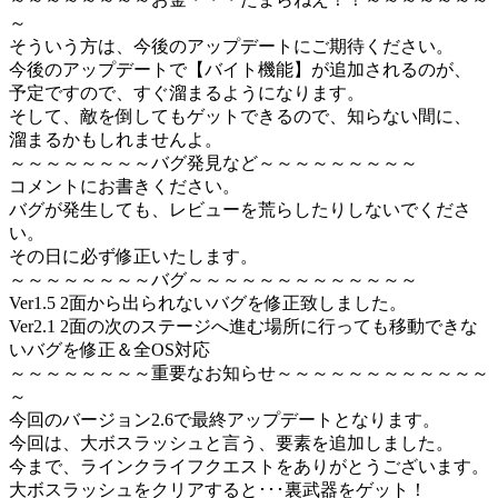
～
そういう方は、今後のアップデートにご期待ください。
今後のアップデートで【バイト機能】が追加されるのが、
予定ですので、すぐ溜まるようになります。
そして、敵を倒してもゲットできるので、知らない間に、
溜まるかもしれませんよ。
～～～～～～～～バグ発見など～～～～～～～～～
コメントにお書きください。
バグが発生しても、レビューを荒らしたりしないでくださ
い。
その日に必ず修正いたします。
～～～～～～～～バグ～～～～～～～～～～～～～
Ver1.5 2面から出られないバグを修正致しました。
Ver2.1 2面の次のステージへ進む場所に行っても移動できな
いバグを修正＆全OS対応
～～～～～～～～重要なお知らせ～～～～～～～～～～～～
～
今回のバージョン2.6で最終アップデートとなります。
今回は、大ボスラッシュと言う、要素を追加しました。
今まで、ラインクライフクエストをありがとうございます。
大ボスラッシュをクリアすると･･･裏武器をゲット！