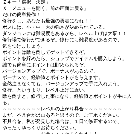
Ｚキー「選択、決定」
Ｘ「メニューを開く、前の画面に戻る」
だけの簡単操作！！
修行をし、あなたも最強の勇者になれ！！
ボスには、小・中・大の強さが決められている。
ダンジョンには難易度もあるから、レベル上げは大事！！
修行場で修行ができるぞ。修行にも難易度があるので、
気をつけましょう。
ポイントは敵を倒してゲットできるぞ。
ポイントを貯めたら、ショップでアイテムを購入しよう。
誰でも簡単にポイントは貯められるぞ。
バージョンアップで、ボーナスがあるので、
ボーナスで、経験値とポイントがもらえます。
全然進まなくても、バージョンアップで手に入れよう。
修行、というより、レベル上げに近い。
敵を倒すと、修行した事になり、経験値とポイントが手に入
る。
～～～～～～～～レベルの上がり具合～～～～～～～～
まだ、不具合が沢山あると思うので、ご了承ください。
不具合を、私が発見した場合は、１日で修正するので、
ゆったりゆっくりお待ちください。
～～～～～～～～お金・・・たまらねえ！！～～～～～～～