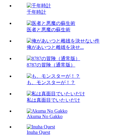
千年時計
医者と悪魔の蘇生術
俺があいつと雌雄を決せ...
8787の冒険（通常版）
も、モンスターが！？
私は真面目でいたいだけ
Akuma No Gakko
Inuha Quest