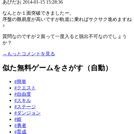
あびだお
2014-01-15 15:28:36
なんとか１面突破できましたー。
序盤の難易度が高いですが軌道に乗ればサクサク進めますね
♪
質問なのですが２面って一度入ると脱出不可なのでしょう
か？
→もっとコメントを見る
似た無料ゲームをさがす（自動）
#簡単
#クエスト
#自由度
#スキル
#ステージ
#ダンジョン
#姫
#勇者
#育成