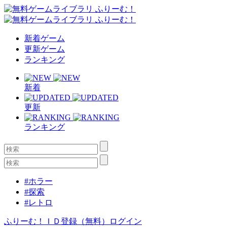
新着ゲーム
更新ゲーム
ランキング
新着
更新
ランキング
#ホラー
#探索
#レトロ
ふりーむ！ＩＤ登録（無料）
ログイン