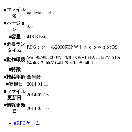
■ファイル
gamedata...zip
名
■バージョ
2.6
ン
■容量
416 KByte
■必要ラン
RPGツクール2000RTP,ＷｉｎｄｏｗｓのOS
タイム
Win 95/98/2000/NT/ME/XP/VISTA 32bit/VISTA
■動作環境
64bit/7 32bit/7 64bit/8 32bit/8 64bit
■特徴
■推奨年齢
全年齢
■登録日
2014-01-11
■ファイル
2014-03-16
更新日
■情報更新
2014-03-16
日
#RPGゲーム