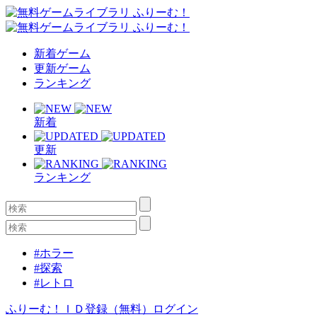
新着ゲーム
更新ゲーム
ランキング
新着
更新
ランキング
#ホラー
#探索
#レトロ
ふりーむ！ＩＤ登録（無料）
ログイン