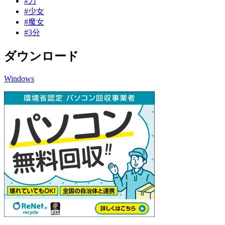
#刀
#少女
#魔女
#3分
ダウンロード
Windows