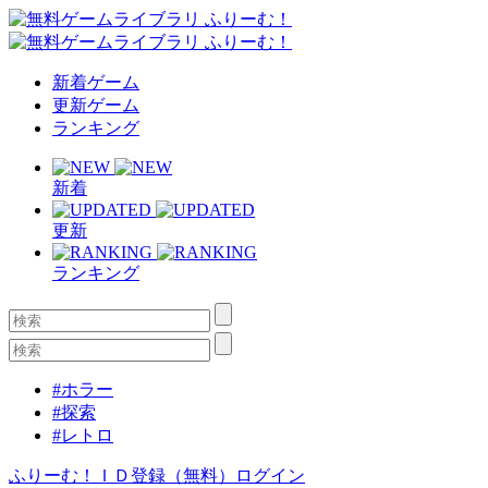
新着ゲーム
更新ゲーム
ランキング
新着
更新
ランキング
#ホラー
#探索
#レトロ
ふりーむ！ＩＤ登録（無料）
ログイン