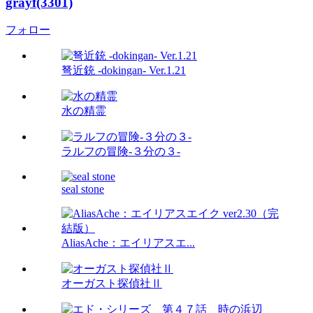
grayf(3301)
フォロー
弩近銃 -dokingan- Ver.1.21
水の精霊
ラルフの冒険-３分の３-
seal stone
AliasAche：エイリアスエ...
オーガスト探偵社Ⅱ