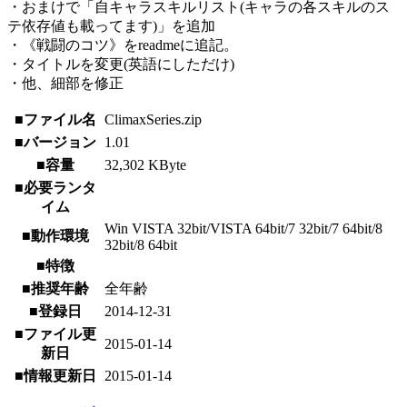
・おまけで「自キャラスキルリスト(キャラの各スキルのス
テ依存値も載ってます)」を追加
・《戦闘のコツ》をreadmeに追記。
・タイトルを変更(英語にしただけ)
・他、細部を修正
■ファイル名
ClimaxSeries.zip
■バージョン
1.01
■容量
32,302 KByte
■必要ランタ
イム
Win VISTA 32bit/VISTA 64bit/7 32bit/7 64bit/8
■動作環境
32bit/8 64bit
■特徴
■推奨年齢
全年齢
■登録日
2014-12-31
■ファイル更
2015-01-14
新日
■情報更新日
2015-01-14