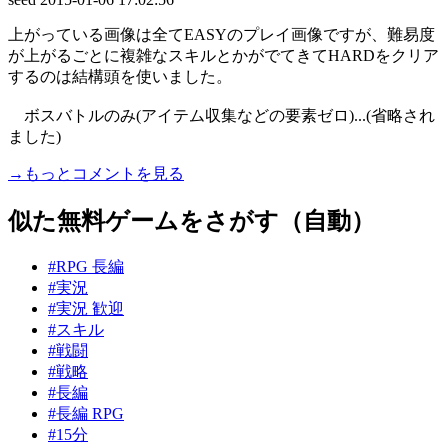
上がっている画像は全てEASYのプレイ画像ですが、難易度
が上がるごとに複雑なスキルとかがでてきてHARDをクリア
するのは結構頭を使いました。
ボスバトルのみ(アイテム収集などの要素ゼロ)...(省略され
ました)
→もっとコメントを見る
似た無料ゲームをさがす（自動）
#RPG 長編
#実況
#実況 歓迎
#スキル
#戦闘
#戦略
#長編
#長編 RPG
#15分