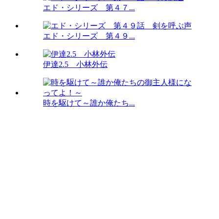
エド・シリーズ 第４７...
エド・シリーズ 第４９...
伊達2.5 小林外伝
時を駆けて～誰か俺たち...