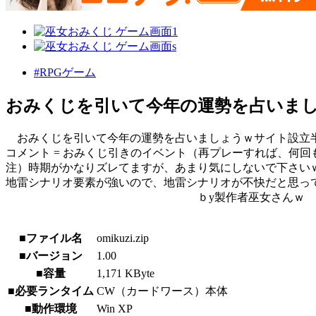
#RPGゲーム
おみくじを引いて今年の運勢を占いま
おみくじを引いて今年の運勢を占いましょうｗサイト設立
コメント = おみくじ引きのイベント（再プレーすれば、何
注）時期がかなりズレてますが、あまり気にしないで下さい
地雷シナリオ要素が強いので、地雷シナリオが
ｂy製作者巫女さんｗ
■ファイル名
omikuzi.zip
■バージョン
1.00
■容量
1,171 KByte
■必要ランタイム
CW（カードワース）本体
■動作環境
Win XP