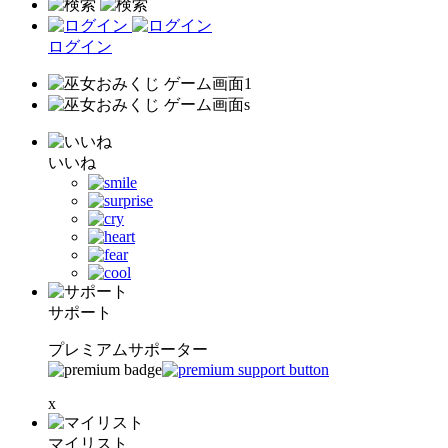
ログイン
いいね
サポート
プレミアムサポーター
x
マイリスト