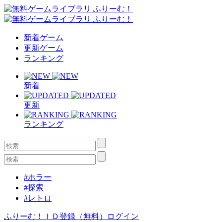
新着ゲーム
更新ゲーム
ランキング
新着
更新
ランキング
#ホラー
#探索
#レトロ
ふりーむ！ＩＤ登録（無料）
ログイン