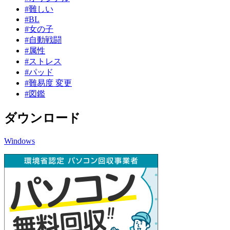
#難しい
#BL
#女の子
#自動戦闘
#属性
#ストレス
#パッド
#難易度 変更
#図鑑
ダウンロード
Windows