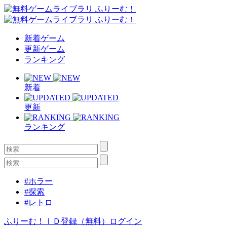
新着ゲーム
更新ゲーム
ランキング
新着
更新
ランキング
#ホラー
#探索
#レトロ
ふりーむ！ＩＤ登録（無料）
ログイン