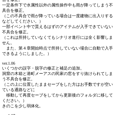
一定条件下で水属性以外の属性操作中も雨が降ってしまう不
具合を修正。
（この不具合で雨が降っている場合は一度建物に出入りする
などしてください。）
一部イベント中で貰えるはずのアイテムが入手できていない
不具合を修正。
（これは所持していなくてもシナリオ進行には全く影響しま
せん。
また、第４章開始時点で所持していない場合に自動で入手
できるようにしました。）
ver.1.06
いくつかの誤字・脱字の修正と補足の追加。
洞窟の木箱と港町メーアスの民家の窓をすり抜けられてしま
う不具合を修正。
（この上に位置したままセーブをした方はお手数ですが空い
ている通路などに
移動して再度セーブをしてから更新後のフォルダに移して
ください。）
きのこを少し弱体化。