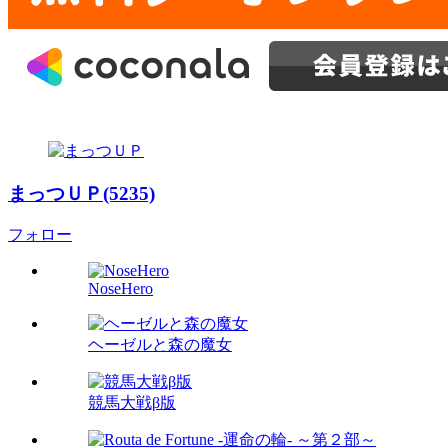
まっつＵＰ(5235)
フォロー
NoseHero
ヘーゼルと森の魔女
競馬大戦β版