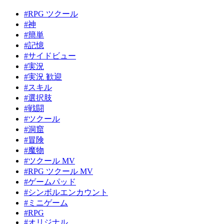
#RPG ツクール
#神
#簡単
#記憶
#サイドビュー
#実況
#実況 歓迎
#スキル
#選択肢
#戦闘
#ツクール
#洞窟
#冒険
#魔物
#ツクール MV
#RPG ツクール MV
#ゲームパッド
#シンボルエンカウント
#ミニゲーム
#RPG
#オリジナル