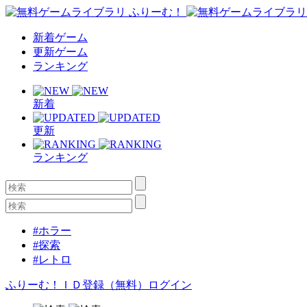
新着ゲーム
更新ゲーム
ランキング
新着
更新
ランキング
#ホラー
#探索
#レトロ
ふりーむ！ＩＤ登録（無料）
ログイン