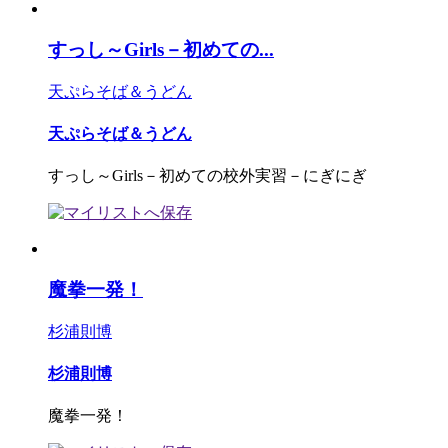
すっし～Girls－初めての...
天ぷらそば＆うどん
天ぷらそば＆うどん
すっし～Girls－初めての校外実習－にぎにぎ
魔拳一発！
杉浦則博
杉浦則博
魔拳一発！