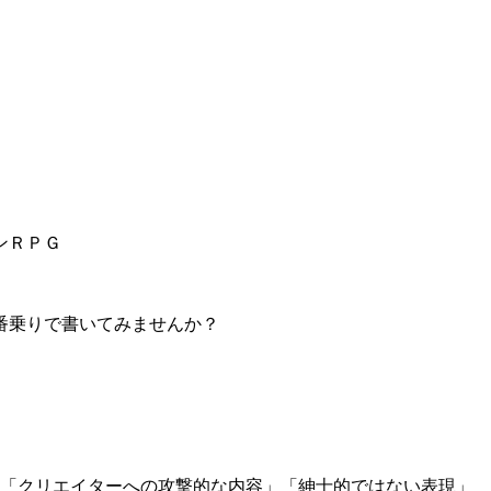
ンＲＰＧ
番乗りで書いてみませんか？
」「クリエイターへの攻撃的な内容」「紳士的ではない表現」