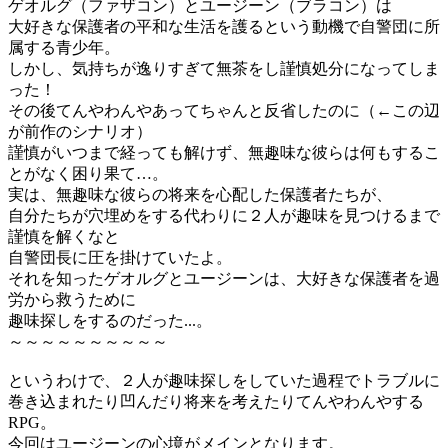
ゲオルグ（ファザコン）とユージーン（ブラコン）は
大好きな保護者の平和な生活を護るという動機で自警団に所
属する青少年。
しかし、気持ちが逸りすぎて無茶をし謹慎処分になってしま
った！
その後てんやわんやあってちゃんと反省したのに（←この辺
が前作のシナリオ）
謹慎がいつまで経っても解けず、無趣味な彼らは何もするこ
とがなく困り果て…。
実は、無趣味な彼らの将来を心配した保護者たちが、
自分たちが穴埋めをする代わりに２人が趣味を見つけるまで
謹慎を解くなと
自警団長に圧を掛けていたよ。
それを知ったゲオルグとユージーンは、大好きな保護者を過
労から救うために
趣味探しをするのだった...。
～～～～～～～～～～
というわけで、２人が趣味探しをしていた過程でトラブルに
巻き込まれたり凹んだり将来を考えたりてんやわんやする
RPG。
今回はユージーンの心境がメインとなります。