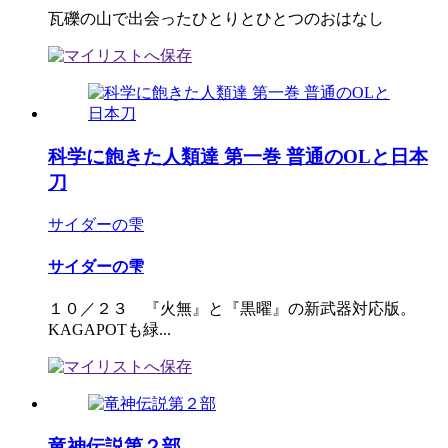
瓦礫の山で出会ったひとりとひとつのおはなし
科学に飽きた人類達 第一巻 普通のOLと日本
刀
サイダーの雫
サイダーの雫
１０／２３ 『火無』と『黒曜』の新武器対応版。
KAGAPOTも緑...
竜神伝説第２部