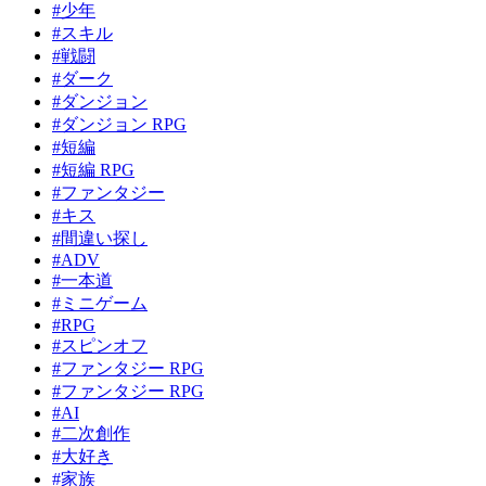
#少年
#スキル
#戦闘
#ダーク
#ダンジョン
#ダンジョン RPG
#短編
#短編 RPG
#ファンタジー
#キス
#間違い探し
#ADV
#一本道
#ミニゲーム
#RPG
#スピンオフ
#ファンタジー RPG
#ファンタジー RPG
#AI
#二次創作
#大好き
#家族