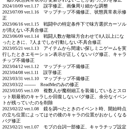
2024/10/09 ver.1.17 誤字修正、画像周り細かな調整
2023/07/09 ver.1.16 マップチップ不備修正、状態異常表示修
正
2023/06/16 ver.1.15 戦闘中の特定条件下で味方選択カーソル
が消えない不具合修正
2023/06/09 ver.1.14 戦闘人数が敵味方合わせて8人以上にな
ったときに、7人までしか行動しない不具合修正
2023/05/21 ver.1.13 アイテムから間違い探しミニゲームを実
行したときエモーション表示が正しくないバグ修正、キャラ
チップ不備修正
2023/04/12 ver.1.12 マップチップ不備修正
2023/04/08 ver.1.11 誤字修正
2023/03/31 ver.1.10 マップチップ不備修正
2023/03/22 -------- ReadMeのみの修正
2023/03/05 ver.1.09 複数人が魔樹細工を装備しているとスロ
ット順最初のキャラしか回復しないバグ修正、余分なイベン
トが残っていたのを削除
2023/02/22 ver.1.08 鏡を調べたときのイベント時、開始時点
の立ち位置によってはその後のキャラの位置がおかしくなる
バグ修正
2023/02/21 ver.1.07 モブの台詞一部修正、キャラチップ設定