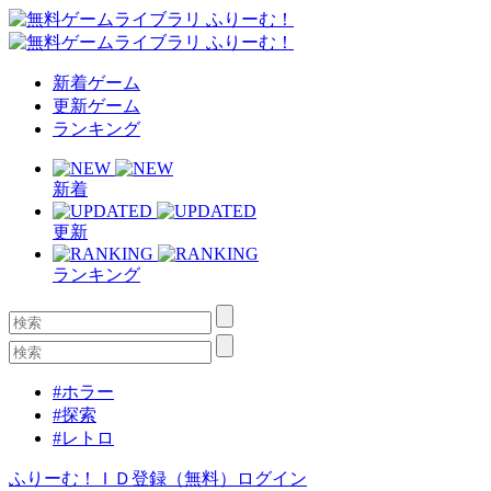
新着ゲーム
更新ゲーム
ランキング
新着
更新
ランキング
#ホラー
#探索
#レトロ
ふりーむ！ＩＤ登録（無料）
ログイン