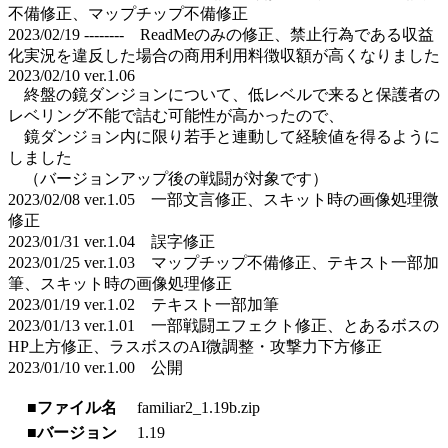
不備修正、マップチップ不備修正
2023/02/19 -------- ReadMeのみの修正、禁止行為である収益
化実況を違反した場合の商用利用料徴収額が高くなりました
2023/02/10 ver.1.06
終盤の鏡ダンジョンについて、低レベルで来ると保護者の
レベリング不能で詰む可能性が高かったので、
鏡ダンジョン内に限り若手と連動して経験値を得るように
しました
（バージョンアップ後の戦闘が対象です）
2023/02/08 ver.1.05 一部文言修正、スキット時の画像処理微
修正
2023/01/31 ver.1.04 誤字修正
2023/01/25 ver.1.03 マップチップ不備修正、テキスト一部加
筆、スキット時の画像処理修正
2023/01/19 ver.1.02 テキスト一部加筆
2023/01/13 ver.1.01 一部戦闘エフェクト修正、とあるボスの
HP上方修正、ラスボスのAI微調整・攻撃力下方修正
2023/01/10 ver.1.00 公開
■ファイル名
familiar2_1.19b.zip
■バージョン
1.19