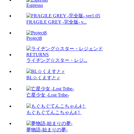
Espresso
FRAGILE GREY -完全版- v...
Project8
ライヂング☆スター・レジ...
BL☆くえすと♂
亡星少女 -Lost Tribe-
もぐもぐてんこちゃん4！
夢物語-始まりの夢-