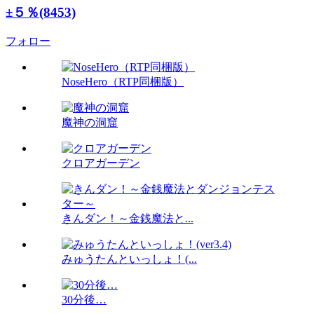
±５％(8453)
フォロー
NoseHero（RTP同梱版）
魔神の洞窟
クロアガーデン
きんダン！～金銭魔法と...
みゅうたんといっしょ！(...
30分後…