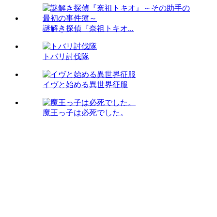
謎解き探偵『奈祖トキオ...
トバリ討伐隊
イヴと始める異世界征服
魔王っ子は必死でした。