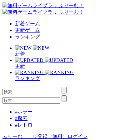
新着ゲーム
更新ゲーム
ランキング
新着
更新
ランキング
#ホラー
#探索
#レトロ
ふりーむ！ＩＤ登録（無料）
ログイン