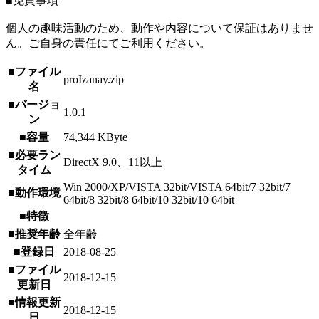
■免責事項
個人の趣味活動のため、動作や内容について保証はありませ
ん。ご自身の責任にてご利用ください。
■ファイル
proIzanay.zip
名
■バージョ
1.0.1
ン
■容量
74,344 KByte
■必要ラン
DirectX 9.0、11以上
タイム
Win 2000/XP/VISTA 32bit/VISTA 64bit/7 32bit/7
■動作環境
64bit/8 32bit/8 64bit/10 32bit/10 64bit
■特徴
■推奨年齢
全年齢
■登録日
2018-08-25
■ファイル
2018-12-15
更新日
■情報更新
2018-12-15
日