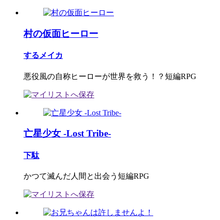
村の仮面ヒーロー
するメイカ
悪役風の自称ヒーローが世界を救う！？短編RPG
亡星少女 -Lost Tribe-
下駄
かつて滅んだ人間と出会う短編RPG