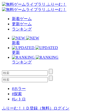
新着ゲーム
更新ゲーム
ランキング
新着
更新
ランキング
#ホラー
#探索
#レトロ
ふりーむ！ＩＤ登録（無料）
ログイン