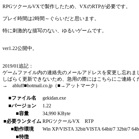
RPGツクールVXで製作したため、VXのRTPが必要です。
プレイ時間は2時間～ぐらいだと思います。
特に刺激的な描写のない、ゆるいゲームです。
ver1.22公開中。
2019/01追記：
ゲームファイル内の連絡先のメールアドレスを変更し忘れま
しばらく更新できないため、急用の際にはこちらにご連絡く
→ abluff■hotmail.co.jp（■→アットマーク）
■ファイル名
gekidan.exe
■バージョン
1.22
■容量
34,990 KByte
■必要ランタイム
RPGツクールVX RTP
■動作環境
Win XP/VISTA 32bit/VISTA 64bit/7 32bit/7 64bit
■特徴