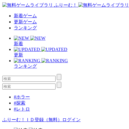
新着ゲーム
更新ゲーム
ランキング
新着
更新
ランキング
#ホラー
#探索
#レトロ
ふりーむ！ＩＤ登録（無料）
ログイン