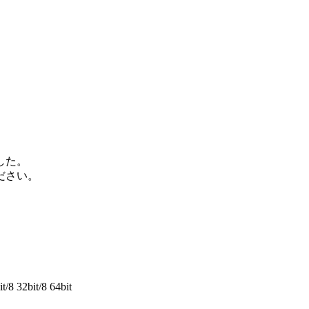
した。
ださい。
/8 32bit/8 64bit