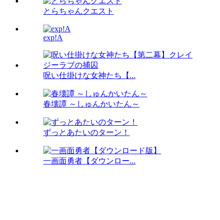
とらちゃんクエスト
exp!A
呪い仕掛けな女神たち【...
春壊譚 ～しゅんかいたん～
ずっとあたいのターン！
一画面勇者【ダウンロー...