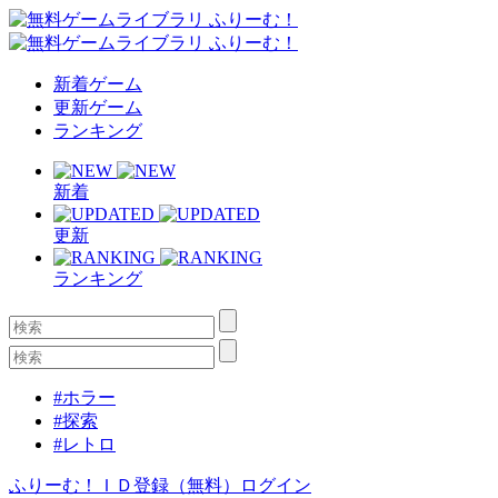
新着ゲーム
更新ゲーム
ランキング
新着
更新
ランキング
#ホラー
#探索
#レトロ
ふりーむ！ＩＤ登録（無料）
ログイン