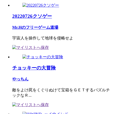
20220726クソゲー
Mr.Hのフリーゲーム道場
宇宙人を操作して地球を侵略せよ
チョッキーの大冒険
やっちん
敵をよけ罠をくぐりぬけて宝箱をＧＥＴするパズルチ
ックなＲ...