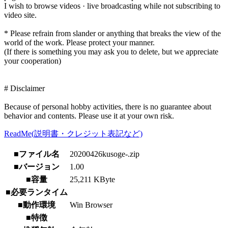
I wish to browse videos · live broadcasting while not subscribing to
video site.
* Please refrain from slander or anything that breaks the view of the
world of the work. Please protect your manner.
(If there is something you may ask you to delete, but we appreciate
your cooperation)
# Disclaimer
Because of personal hobby activities, there is no guarantee about
behavior and contents. Please use it at your own risk.
ReadMe(説明書・クレジット表記など)
■ファイル名
20200426kusoge-.zip
■バージョン
1.00
■容量
25,211 KByte
■必要ランタイム
■動作環境
Win Browser
■特徴