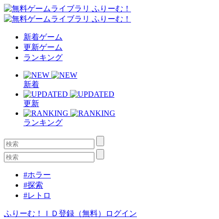
新着ゲーム
更新ゲーム
ランキング
新着
更新
ランキング
#ホラー
#探索
#レトロ
ふりーむ！ＩＤ登録（無料）
ログイン