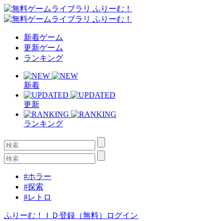
新着ゲーム
更新ゲーム
ランキング
新着
更新
ランキング
#ホラー
#探索
#レトロ
ふりーむ！ＩＤ登録（無料）
ログイン