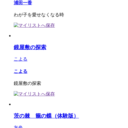
浦田一香
わが子を愛せなくなる時
鏡屋敷の探索
こよる
こよる
鏡屋敷の探索
茨の棘 籠の蝶（体験版）
灰色