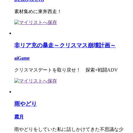
素材集めに東奔西走！
非リア充の暴走～クリスマス崩壊計画～
aiGame
クリスマスデートを取り戻せ！ 探索+戦闘ADV
雨やどり
霜月
雨やどりをしていた私に話しかけてきた不思議な少