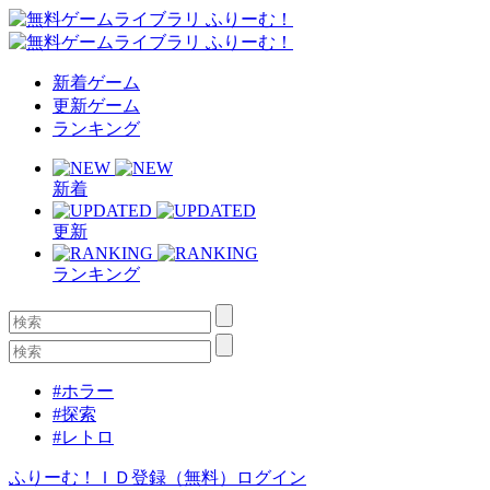
新着ゲーム
更新ゲーム
ランキング
新着
更新
ランキング
#ホラー
#探索
#レトロ
ふりーむ！ＩＤ登録（無料）
ログイン