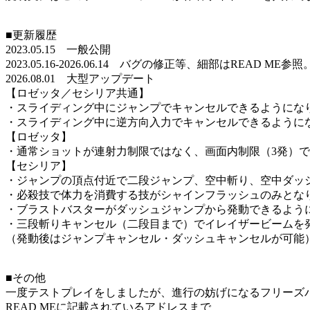
■更新履歴
2023.05.15 一般公開
2023.05.16-2026.06.14 バグの修正等、細部はREAD ME参照
2026.08.01 大型アップデート
【ロゼッタ／セシリア共通】
・スライディング中にジャンプでキャンセルできるようにな
・スライディング中に逆方向入力でキャンセルできるように
【ロゼッタ】
・通常ショットが連射力制限ではなく、画面内制限（3発）
【セシリア】
・ジャンプの頂点付近で二段ジャンプ、空中斬り、空中ダッ
・必殺技で体力を消費する技がシャインフラッシュのみとな
・ブラストバスターがダッシュジャンプから発動できるよう
・三段斬りキャンセル（二段目まで）でイレイザービームを
（発動後はジャンプキャンセル・ダッシュキャンセルが可能
■その他
一度テストプレイをしましたが、進行の妨げになるフリーズ
READ MEに記載されているアドレスまで