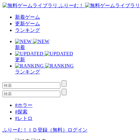
新着ゲーム
更新ゲーム
ランキング
新着
更新
ランキング
#ホラー
#探索
#レトロ
ふりーむ！ＩＤ登録（無料）
ログイン