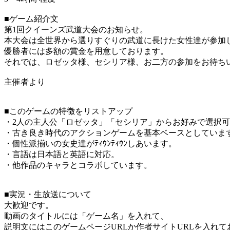
■ゲーム紹介文
第1回クイーンズ武道大会のお知らせ。
本大会は全世界から選りすぐりの武道に長けた女性達が参加
優勝者には多額の賞金を用意しております。
それでは、ロゼッタ様、セシリア様、お二方の参加をお待ち
主催者より
■このゲームの特徴をリストアップ
・2人の主人公「ロゼッタ」「セシリア」からお好みで選択
・古き良き時代のアクションゲームを基本ベースとしていま
・個性派揃いの女史達がﾃｨｳﾝﾃｨｳﾝしあいます。
・言語は日本語と英語に対応。
・他作品のキャラとコラボしています。
■実況・生放送について
大歓迎です。
動画のタイトルには「ゲーム名」を入れて、
説明文にはこのゲームページURLか作者サイトURLを入れ