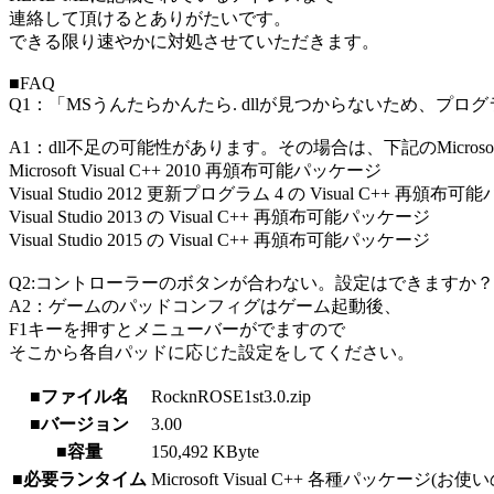
連絡して頂けるとありがたいです。
できる限り速やかに対処させていただきます。
■FAQ
Q1：「MSうんたらかんたら. dllが見つからないため、
A1：dll不足の可能性があります。その場合は、下記のMicroso
Microsoft Visual C++ 2010 再頒布可能パッケージ
Visual Studio 2012 更新プログラム 4 の Visual C++ 再頒
Visual Studio 2013 の Visual C++ 再頒布可能パッケージ
Visual Studio 2015 の Visual C++ 再頒布可能パッケージ
Q2:コントローラーのボタンが合わない。設定はできますか？
A2：ゲームのパッドコンフィグはゲーム起動後、
F1キーを押すとメニューバーがでますので
そこから各自パッドに応じた設定をしてください。
■ファイル名
RocknROSE1st3.0.zip
■バージョン
3.00
■容量
150,492 KByte
■必要ランタイム
Microsoft Visual C++ 各種パッ