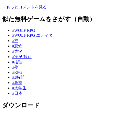
→もっとコメントを見る
似た無料ゲームをさがす（自動）
#WOLF RPG
#WOLF RPG エディター
#神
#恐怖
#実況
#実況 歓迎
#推理
#夢
#RPG
#3時間
#鳥籠
#大学生
#日本
ダウンロード