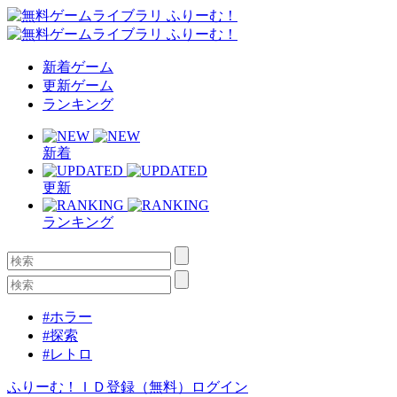
新着ゲーム
更新ゲーム
ランキング
新着
更新
ランキング
#ホラー
#探索
#レトロ
ふりーむ！ＩＤ登録（無料）
ログイン