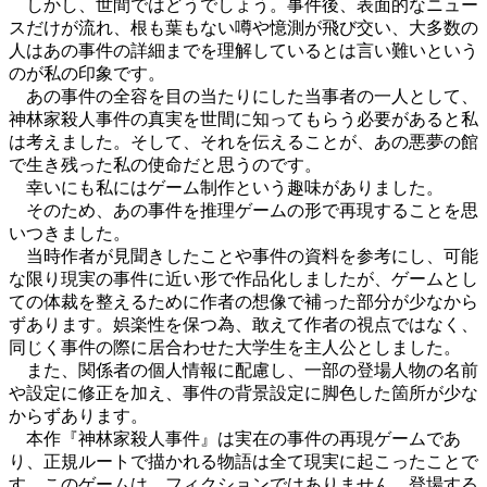
しかし、世間ではどうでしょう。事件後、表面的なニュー
スだけが流れ、根も葉もない噂や憶測が飛び交い、大多数の
人はあの事件の詳細までを理解しているとは言い難いという
のが私の印象です。
あの事件の全容を目の当たりにした当事者の一人として、
神林家殺人事件の真実を世間に知ってもらう必要があると私
は考えました。そして、それを伝えることが、あの悪夢の館
で生き残った私の使命だと思うのです。
幸いにも私にはゲーム制作という趣味がありました。
そのため、あの事件を推理ゲームの形で再現することを思
いつきました。
当時作者が見聞きしたことや事件の資料を参考にし、可能
な限り現実の事件に近い形で作品化しましたが、ゲームとし
ての体裁を整えるために作者の想像で補った部分が少なから
ずあります。娯楽性を保つ為、敢えて作者の視点ではなく、
同じく事件の際に居合わせた大学生を主人公としました。
また、関係者の個人情報に配慮し、一部の登場人物の名前
や設定に修正を加え、事件の背景設定に脚色した箇所が少な
からずあります。
本作『神林家殺人事件』は実在の事件の再現ゲームであ
り、正規ルートで描かれる物語は全て現実に起こったことで
す。このゲームは、フィクションではありません。登場する