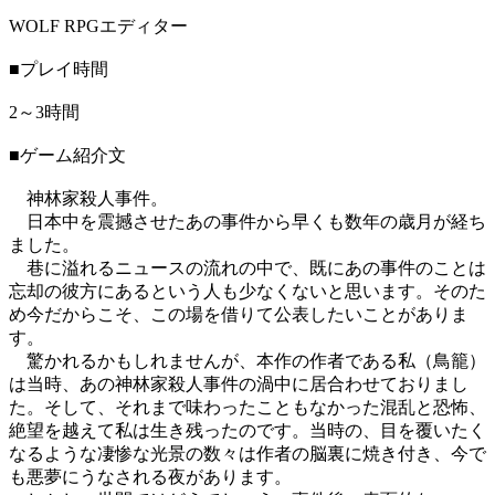
WOLF RPGエディター
■プレイ時間
2～3時間
■ゲーム紹介文
神林家殺人事件。
日本中を震撼させたあの事件から早くも数年の歳月が経ち
ました。
巷に溢れるニュースの流れの中で、既にあの事件のことは
忘却の彼方にあるという人も少なくないと思います。そのた
め今だからこそ、この場を借りて公表したいことがありま
す。
驚かれるかもしれませんが、本作の作者である私（鳥籠）
は当時、あの神林家殺人事件の渦中に居合わせておりまし
た。そして、それまで味わったこともなかった混乱と恐怖、
絶望を越えて私は生き残ったのです。当時の、目を覆いたく
なるような凄惨な光景の数々は作者の脳裏に焼き付き、今で
も悪夢にうなされる夜があります。