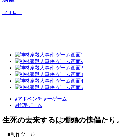
フォロー
#アドベンチャーゲーム
#推理ゲーム
生死の去来するは棚頭の傀儡たり。
■制作ツール