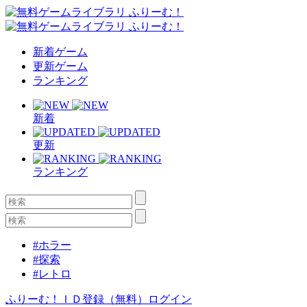
新着ゲーム
更新ゲーム
ランキング
新着
更新
ランキング
#ホラー
#探索
#レトロ
ふりーむ！ＩＤ登録（無料）
ログイン