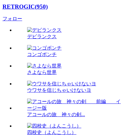
RETROGIC(950)
フォロー
デビランクス
コンゴボンチ
さよなら世界
ウワサを信じちゃいけないヨ
アコールの旅 神々の剣...
四校史（よんこうし）