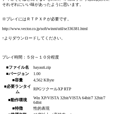
それぞれにいい味があったように思います。
※プレイにはＲＴＰＸＰが必要です。
http://www.vector.co.jp/soft/winnt/util/se336381.html
↑よりダウンロードしてください。
プレイ時間：５分～１０分程度
■ファイル名
hayauti.zip
■バージョン
1.00
■容量
4,562 KByte
■必要ランタイ
RPGツクールXP RTP
ム
Win XP/VISTA 32bit/VISTA 64bit/7 32bit/7
■動作環境
64bit
■特徴
性的表現