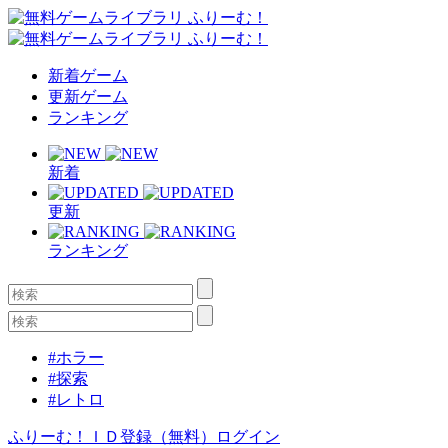
新着ゲーム
更新ゲーム
ランキング
新着
更新
ランキング
#ホラー
#探索
#レトロ
ふりーむ！ＩＤ登録（無料）
ログイン