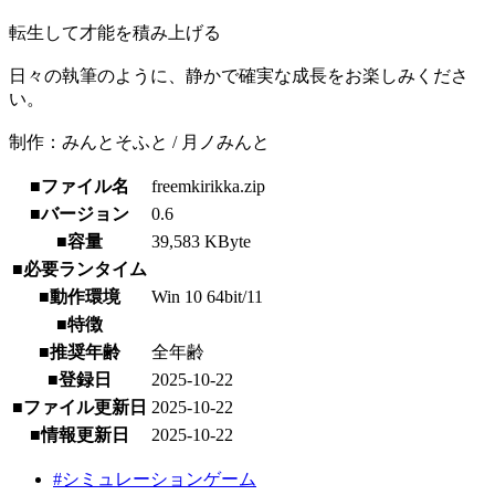
転生して才能を積み上げる
日々の執筆のように、静かで確実な成長をお楽しみくださ
い。
制作：みんとそふと / 月ノみんと
■ファイル名
freemkirikka.zip
■バージョン
0.6
■容量
39,583 KByte
■必要ランタイム
■動作環境
Win 10 64bit/11
■特徴
■推奨年齢
全年齢
■登録日
2025-10-22
■ファイル更新日
2025-10-22
■情報更新日
2025-10-22
#シミュレーションゲーム