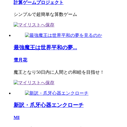
計算ゲームプロジェクト
シンプルで超簡単な算数ゲーム
最強魔王は世界平和の夢...
雪月花
魔王となり50日内に人間との和睦を目指せ！
新訳・爪牙心器エンクローチ
MI