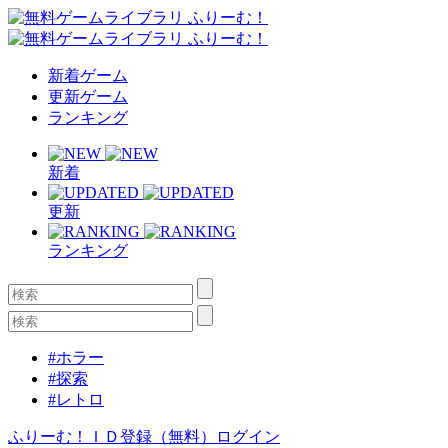
新着ゲーム
更新ゲーム
ランキング
新着
更新
ランキング
#ホラー
#探索
#レトロ
ふりーむ！ＩＤ登録（無料）
ログイン