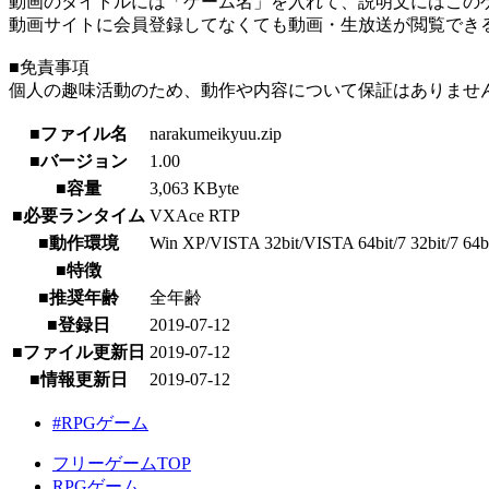
動画のタイトルには「ゲーム名」を入れて、説明文にはこのゲ
動画サイトに会員登録してなくても動画・生放送が閲覧でき
■免責事項
個人の趣味活動のため、動作や内容について保証はありませ
■ファイル名
narakumeikyuu.zip
■バージョン
1.00
■容量
3,063 KByte
■必要ランタイム
VXAce RTP
■動作環境
Win XP/VISTA 32bit/VISTA 64bit/7 32bit/7 64bit/
■特徴
■推奨年齢
全年齢
■登録日
2019-07-12
■ファイル更新日
2019-07-12
■情報更新日
2019-07-12
#RPGゲーム
フリーゲームTOP
RPGゲーム