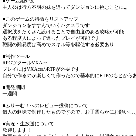
■ゲーム紹介文
主人公は行方不明の妹を追ってダンジョンに挑むことに,,,
■このゲームの特徴をリストアップ
ダンジョンをすすんでいくハクスラです
選択肢をたくさん設けることで自由度のある攻略が可能
ある程度人によって違ったプレイが可能です
戦闘の難易度は高めでスキル等を駆使する必要あり
■制作ツール
RPGツクールVXAce
プレイにはVXAceのRTPが必要です
自分で作るのが楽しくて作ったので基本的にRTPのもとから
■開発期間
一週間
■ふりーむ！へのレビュー投稿について
個人の趣味で制作したものですので、お手柔らかにお願いし
■実況・生放送について
歓迎します！