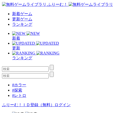
新着ゲーム
更新ゲーム
ランキング
新着
更新
ランキング
#ホラー
#探索
#レトロ
ふりーむ！ＩＤ登録（無料）
ログイン