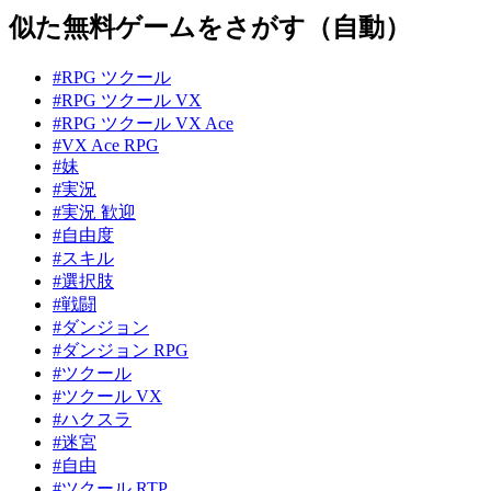
似た無料ゲームをさがす（自動）
#RPG ツクール
#RPG ツクール VX
#RPG ツクール VX Ace
#VX Ace RPG
#妹
#実況
#実況 歓迎
#自由度
#スキル
#選択肢
#戦闘
#ダンジョン
#ダンジョン RPG
#ツクール
#ツクール VX
#ハクスラ
#迷宮
#自由
#ツクール RTP