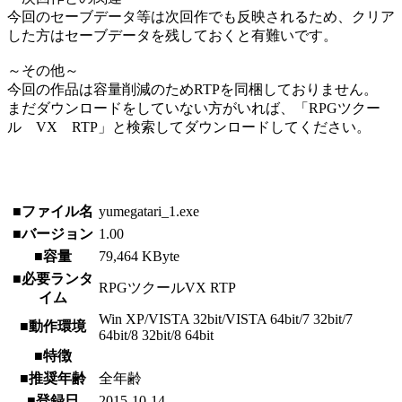
今回のセーブデータ等は次回作でも反映されるため、クリア
した方はセーブデータを残しておくと有難いです。
～その他～
今回の作品は容量削減のためRTPを同梱しておりません。
まだダウンロードをしていない方がいれば、「RPGツクー
ル VX RTP」と検索してダウンロードしてください。
■ファイル名
yumegatari_1.exe
■バージョン
1.00
■容量
79,464 KByte
■必要ランタ
RPGツクールVX RTP
イム
Win XP/VISTA 32bit/VISTA 64bit/7 32bit/7
■動作環境
64bit/8 32bit/8 64bit
■特徴
■推奨年齢
全年齢
■登録日
2015-10-14