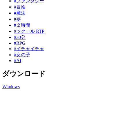
#ファンタジー
#冒険
#魔法
#夢
#２時間
#ツクール RTP
#30分
#RPG
#イチャイチャ
#女の子
#AI
ダウンロード
Windows