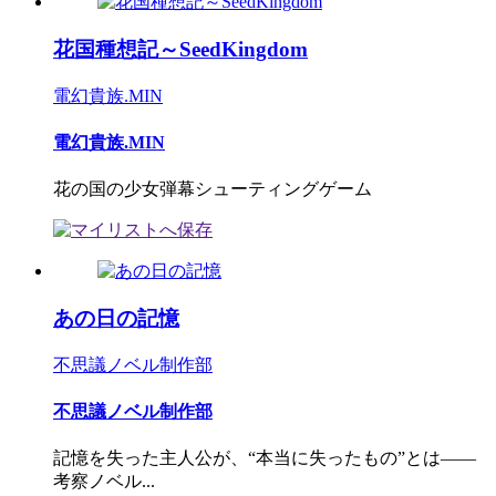
花国種想記～SeedKingdom
電幻貴族.MIN
電幻貴族.MIN
花の国の少女弾幕シューティングゲーム
あの日の記憶
不思議ノベル制作部
不思議ノベル制作部
記憶を失った主人公が、“本当に失ったもの”とは――
考察ノベル...