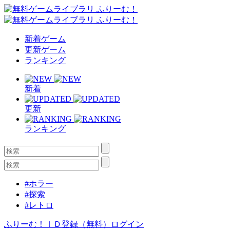
新着ゲーム
更新ゲーム
ランキング
新着
更新
ランキング
#ホラー
#探索
#レトロ
ふりーむ！ＩＤ登録（無料）
ログイン