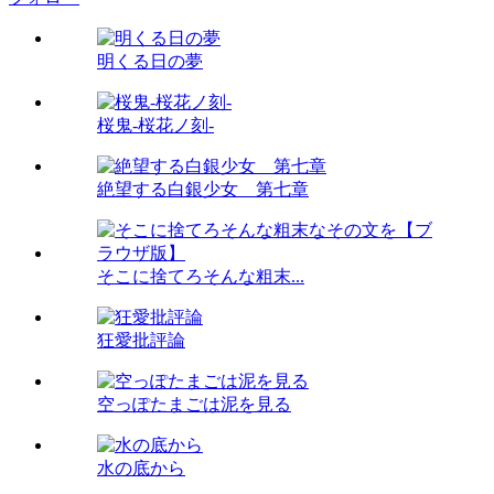
明くる日の夢
桜鬼-桜花ノ刻-
絶望する白銀少女 第七章
そこに捨てろそんな粗末...
狂愛批評論
空っぽたまごは泥を見る
水の底から