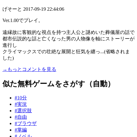
げそーと
2017-09-19 22:44:06
Ver.1.00でプレイ。
遠縁故に客観的な視点を持つ主人公と謎めいた葬儀屋の話で
都市伝説的な話と亡くなった男の人物像を軸にストーリーが
進行し
クライマックスでの壮絶な展開と狂気を纏っ...(省略されま
した)
→もっとコメントを見る
似た無料ゲームをさがす（自動）
#10分
#実況
#選択肢
#自由
#ブラウザ
#掌編
#ノベル