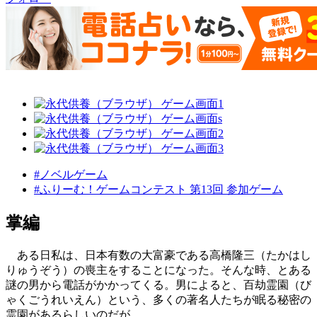
#ノベルゲーム
#ふりーむ！ゲームコンテスト 第13回 参加ゲーム
掌編
ある日私は、日本有数の大富豪である高橋隆三（たかはし
りゅうぞう）の喪主をすることになった。そんな時、とある
謎の男から電話がかかってくる。男によると、百劫霊園（び
ゃくごうれいえん）という、多くの著名人たちが眠る秘密の
霊園があるらしいのだが……。