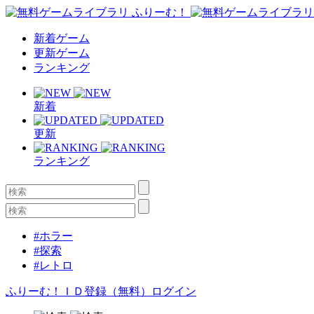
新着ゲーム
更新ゲーム
ランキング
新着
更新
ランキング
#ホラー
#探索
#レトロ
ふりーむ！ＩＤ登録（無料）
ログイン