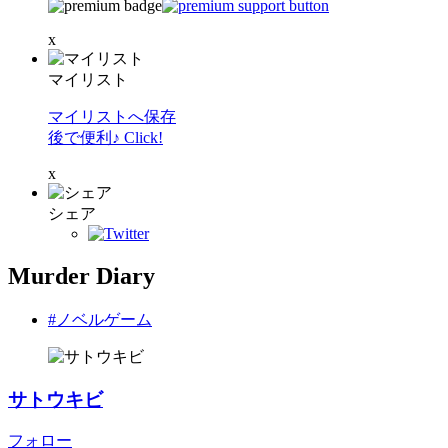
x
マイリスト
マイリストへ保存
後で便利♪ Click!
x
シェア
Murder Diary
#ノベルゲーム
サトウキビ
フォロー