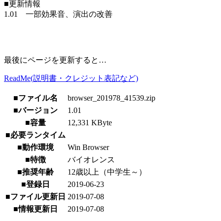
■更新情報
1.01 一部効果音、演出の改善
最後にページを更新すると…
ReadMe(説明書・クレジット表記など)
■ファイル名
browser_201978_41539.zip
■バージョン
1.01
■容量
12,331 KByte
■必要ランタイム
■動作環境
Win Browser
■特徴
バイオレンス
■推奨年齢
12歳以上（中学生～）
■登録日
2019-06-23
■ファイル更新日
2019-07-08
■情報更新日
2019-07-08