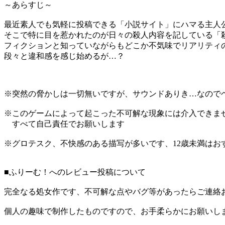
～あらすじ～
最近素人でも気軽に投稿できる「小説サイト」にハマる主人
そこで特に目を惹かれたのが日々の殺人内容を記している「
フィクションと知っていながらもどこか不気味でリアリティ
段々と違和感を感じ始めるが…？
※突然の脅かしは一切無いですが、サウンドありき…なので
※このゲームによって起こった不可解な現象には介入できま
すべて自己責任でお願いします
※グロテスク、不快感のある描写が多いです、12歳未満はお
■ふりーむ！へのレビュー投稿について
完全なる処女作です、不可解な点やバグ等があったらご連絡
個人の趣味で制作したものですので、お手柔らかにお願いし