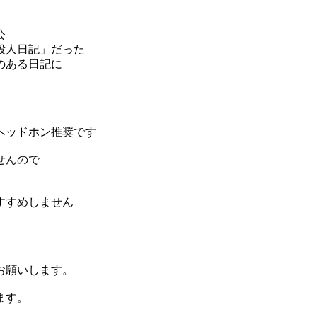
公
殺人日記」だった
のある日記に
ヘッドホン推奨です
せんので
すすめしません
お願いします。
ます。