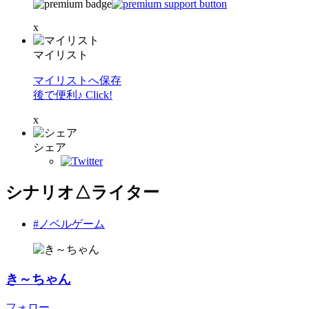
x
マイリスト
マイリストへ保存
後で便利♪ Click!
x
シェア
シナリオ△ライター
#ノベルゲーム
き～ちゃん
フォロー