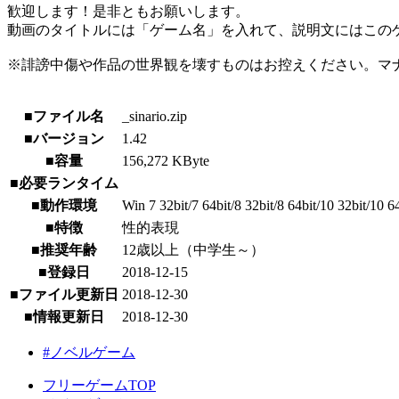
歓迎します！是非ともお願いします。
動画のタイトルには「ゲーム名」を入れて、説明文にはこのゲ
※誹謗中傷や作品の世界観を壊すものはお控えください。マ
■ファイル名
_sinario.zip
■バージョン
1.42
■容量
156,272 KByte
■必要ランタイム
■動作環境
Win 7 32bit/7 64bit/8 32bit/8 64bit/10 32bit/10 6
■特徴
性的表現
■推奨年齢
12歳以上（中学生～）
■登録日
2018-12-15
■ファイル更新日
2018-12-30
■情報更新日
2018-12-30
#ノベルゲーム
フリーゲームTOP