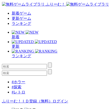
新着ゲーム
更新ゲーム
ランキング
新着
更新
ランキング
#ホラー
#探索
#レトロ
ふりーむ！ＩＤ登録（無料）
ログイン