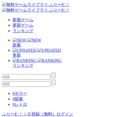
新着ゲーム
更新ゲーム
ランキング
新着
更新
ランキング
#ホラー
#探索
#レトロ
ふりーむ！ＩＤ登録（無料）
ログイン