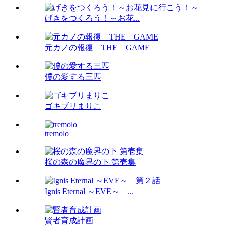
げきをつくろう！～お花...
元カノの報復 THE GAME
僕の愛する三匹
ゴキブリまりこ
tremolo
桜の森の魔界の下 第壱集
Ignis Eternal ～EVE～ ...
賢者育成計画