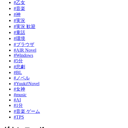
#乙女
#音楽
#神
#実況
#実況 歓迎
#童話
#環境
#ブラウザ
#AIR Novel
#Windows
#5分
#悲劇
#BL
#ノベル
#Yuuki!Novel
#女神
#music
#AI
#1分
#音楽 ゲーム
#TPS