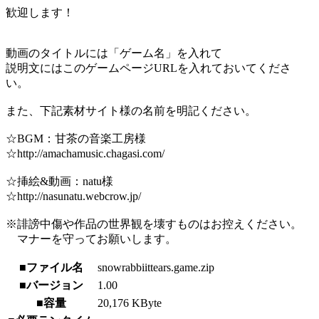
歓迎します！
動画のタイトルには「ゲーム名」を入れて
説明文にはこのゲームページURLを入れておいてくださ
い。
また、下記素材サイト様の名前を明記ください。
☆BGM：甘茶の音楽工房様
☆http://amachamusic.chagasi.com/
☆挿絵&動画：natu様
☆http://nasunatu.webcrow.jp/
※誹謗中傷や作品の世界観を壊すものはお控えください。
マナーを守ってお願いします。
■ファイル名
snowrabbiittears.game.zip
■バージョン
1.00
■容量
20,176 KByte