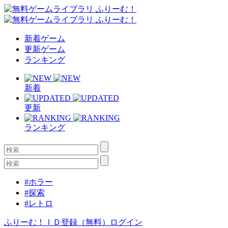
新着ゲーム
更新ゲーム
ランキング
新着
更新
ランキング
#ホラー
#探索
#レトロ
ふりーむ！ＩＤ登録（無料）
ログイン