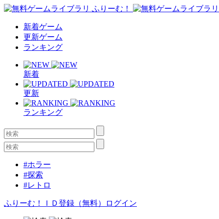
新着ゲーム
更新ゲーム
ランキング
新着
更新
ランキング
#ホラー
#探索
#レトロ
ふりーむ！ＩＤ登録（無料）
ログイン