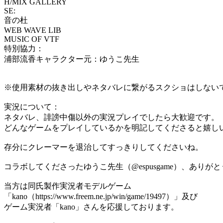
H/MIX GALLERY
SE:
音の杜
WEB WAVE LIB
MUSIC OF VTF
特別協力：
浦部流香キャラクター元：ゆうこ先生
※使用素材の抜き出しやネタバレに繋がるスクショはしない
実況について：
ネタバレ、誹謗中傷以外の実況プレイでしたら大歓迎です。
どんなゲームをプレイしているかを明記してくださると嬉し
存分にクレーマーを退治してすっきりしてくださいね。
コラボしてくださったゆうこ先生（@espusgame）、ありが
当方は同氏製作実況者モデルゲーム
「kano（https://www.freem.ne.jp/win/game/19497）」及び
ゲーム実況者「kano」さんを応援しております。