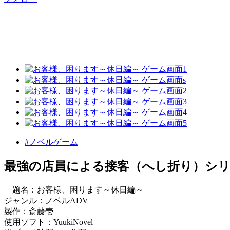
#ノベルゲーム
最強の店員による接客（へし折り）シリ
題名：お客様、困ります～休日編～
ジャンル：ノベルADV
製作：斎藤壱
使用ソフト：YuukiNovel