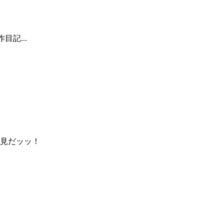
記...
見だッッ！