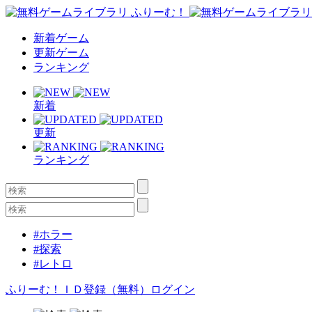
新着ゲーム
更新ゲーム
ランキング
新着
更新
ランキング
#ホラー
#探索
#レトロ
ふりーむ！ＩＤ登録（無料）
ログイン