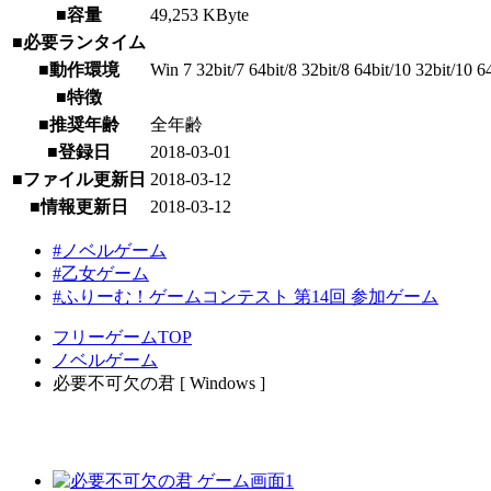
■容量
49,253 KByte
■必要ランタイム
■動作環境
Win 7 32bit/7 64bit/8 32bit/8 64bit/10 32bit/10 6
■特徴
■推奨年齢
全年齢
■登録日
2018-03-01
■ファイル更新日
2018-03-12
■情報更新日
2018-03-12
#ノベルゲーム
#乙女ゲーム
#ふりーむ！ゲームコンテスト 第14回 参加ゲーム
フリーゲームTOP
ノベルゲーム
必要不可欠の君 [ Windows ]