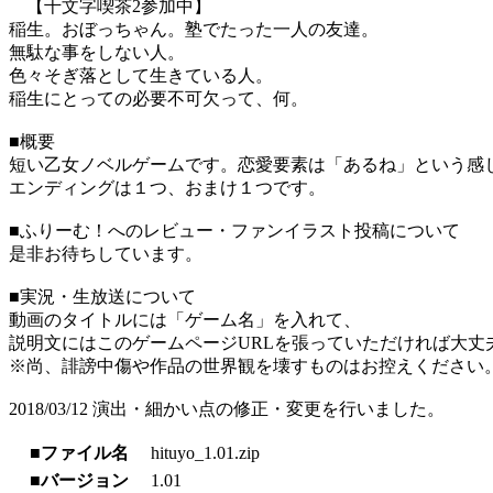
【千文字喫茶2参加中】
稲生。おぼっちゃん。塾でたった一人の友達。
無駄な事をしない人。
色々そぎ落として生きている人。
稲生にとっての必要不可欠って、何。
■概要
短い乙女ノベルゲームです。恋愛要素は「あるね」という感
エンディングは１つ、おまけ１つです。
■ふりーむ！へのレビュー・ファンイラスト投稿について
是非お待ちしています。
■実況・生放送について
動画のタイトルには「ゲーム名」を入れて、
説明文にはこのゲームページURLを張っていただければ大丈
※尚、誹謗中傷や作品の世界観を壊すものはお控えください
2018/03/12 演出・細かい点の修正・変更を行いました。
■ファイル名
hituyo_1.01.zip
■バージョン
1.01