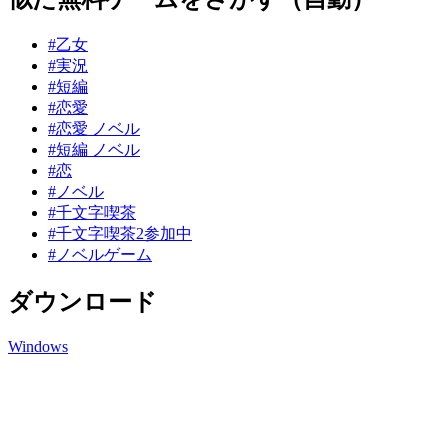
#乙女
#実況
#短編
#恋愛
#恋愛 ノベル
#短編 ノベル
#恋
#ノベル
#千文字喫茶
#千文字喫茶2参加中
#ノベルゲーム
ダウンロード
Windows