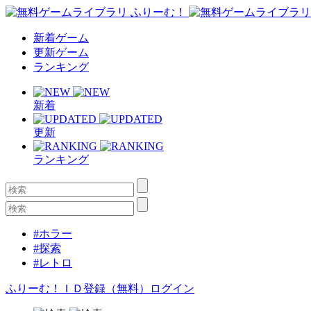
新着ゲーム
更新ゲーム
ランキング
新着
更新
ランキング
#ホラー
#探索
#レトロ
ふりーむ！ＩＤ登録（無料）
ログイン