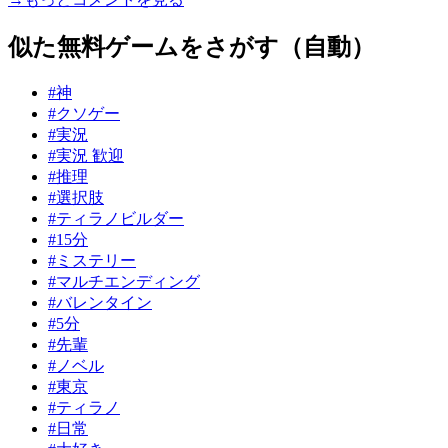
似た無料ゲームをさがす（自動）
#神
#クソゲー
#実況
#実況 歓迎
#推理
#選択肢
#ティラノビルダー
#15分
#ミステリー
#マルチエンディング
#バレンタイン
#5分
#先輩
#ノベル
#東京
#ティラノ
#日常