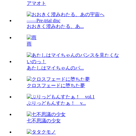
アマオト
おおきく澄みわたる、あ...
雨
あたしはマイちゃんのパ...
クロスフェードに堕ちた夢
ぶりっどもんすたぁ！ v...
七不思議の少女