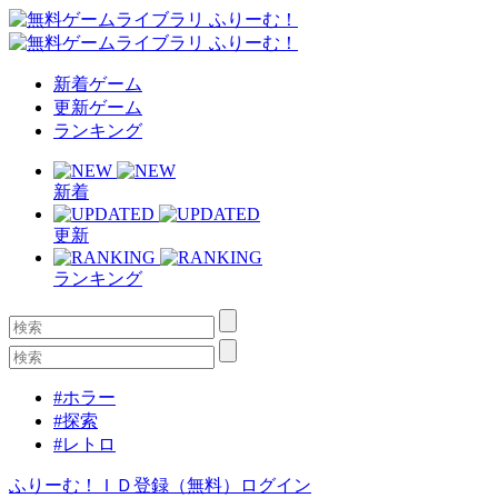
新着ゲーム
更新ゲーム
ランキング
新着
更新
ランキング
#ホラー
#探索
#レトロ
ふりーむ！ＩＤ登録（無料）
ログイン