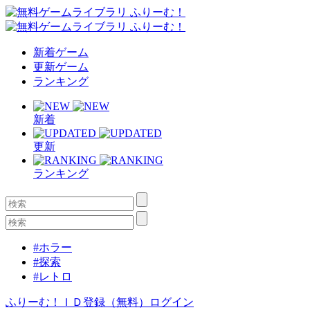
新着ゲーム
更新ゲーム
ランキング
新着
更新
ランキング
#ホラー
#探索
#レトロ
ふりーむ！ＩＤ登録（無料）
ログイン