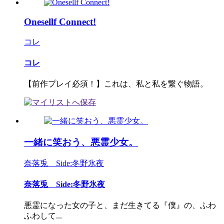
Onesellf Connect!
コレ
コレ
【前作プレイ必須！】これは、私と私を繋ぐ物語。
一緒に笑おう、悪霊少女。
奈落兎 Side:冬野氷夜
奈落兎 Side:冬野氷夜
悪霊になった女の子と、まだ生きてる『僕』の、ふわ
ふわして...