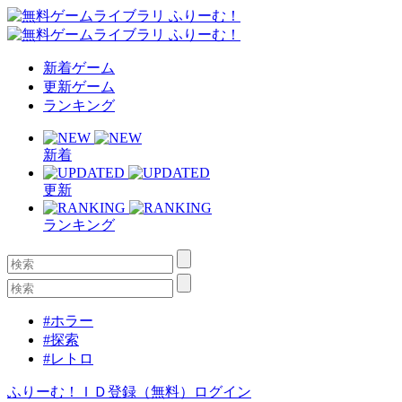
新着ゲーム
更新ゲーム
ランキング
新着
更新
ランキング
#ホラー
#探索
#レトロ
ふりーむ！ＩＤ登録（無料）
ログイン