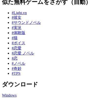
似た無料ゲームをさがす（自動）
#Light.vn
#彼女
#サウンドノベル
#実況
#体験版
#猫
#ボイス
#恋愛
#恋愛 ノベル
#恋
#ノベル
#奇妙
#TPS
ダウンロード
Windows