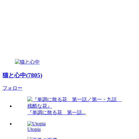
猫と心中(7805)
フォロー
『単調に散る花 第一話...
Utopia