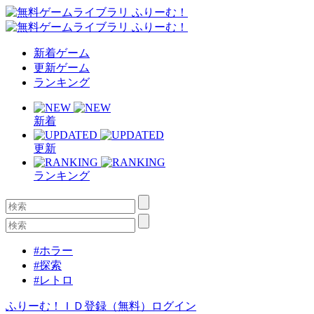
新着ゲーム
更新ゲーム
ランキング
新着
更新
ランキング
#ホラー
#探索
#レトロ
ふりーむ！ＩＤ登録（無料）
ログイン