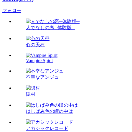
フォロー
人でなしの恋─体験版─
心の天秤
Vampire Spirit
不幸なアンジュ
隠村
はしばみ色の瞳の中は
アカシックレコード