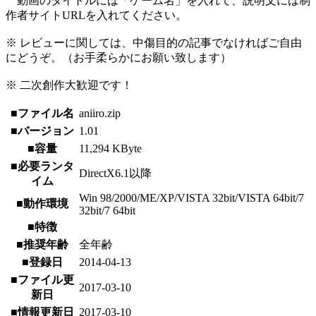
動画のタイトルには「ゲーム名」を入れて、説明文には制
作者サイトURLを入れてください。
※ レビューに関しては、中傷目的の記事でなければご自由
にどうぞ。（お手柔らかにお願い致します）
※ 二次創作大歓迎です！
■ファイル名
aniiro.zip
■バージョン
1.01
■容量
11,294 KByte
■必要ランタ
DirectX6.1以降
イム
Win 98/2000/ME/XP/VISTA 32bit/VISTA 64bit/7
■動作環境
32bit/7 64bit
■特徴
■推奨年齢
全年齢
■登録日
2014-04-13
■ファイル更
2017-03-10
新日
■情報更新日
2017-03-10