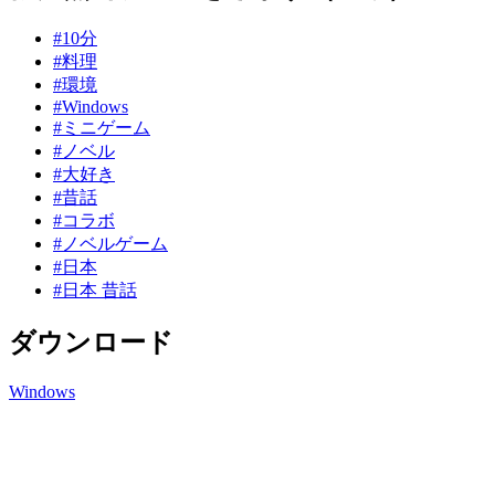
#10分
#料理
#環境
#Windows
#ミニゲーム
#ノベル
#大好き
#昔話
#コラボ
#ノベルゲーム
#日本
#日本 昔話
ダウンロード
Windows