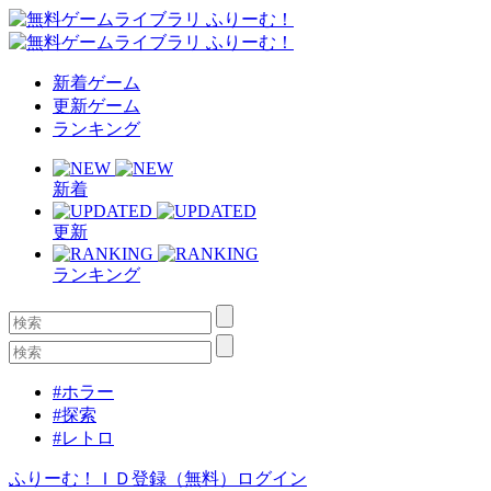
新着ゲーム
更新ゲーム
ランキング
新着
更新
ランキング
#ホラー
#探索
#レトロ
ふりーむ！ＩＤ登録（無料）
ログイン