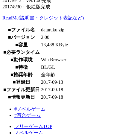
2017/9/12：ver.1.00完成
2017/8/30：仮絵版完成
ReadMe(説明書・クレジット表記など)
■ファイル名
daturaku.zip
■バージョン
2.00
■容量
13,488 KByte
■必要ランタイム
■動作環境
Win Browser
■特徴
BL/GL
■推奨年齢
全年齢
■登録日
2017-09-13
■ファイル更新日
2017-09-18
■情報更新日
2017-09-18
#ノベルゲーム
#百合ゲーム
フリーゲームTOP
ノベルゲーム