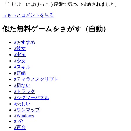
「仕掛け」にはけっこう序盤で気づ...(省略されました)
→もっとコメントを見る
似た無料ゲームをさがす（自動）
#おすすめ
#彼女
#実況
#少女
#スキル
#短編
#ティラノスクリプト
#切ない
#トラック
#ジグソーパズル
#悲しい
#ワンマップ
#Windows
#5分
#百合