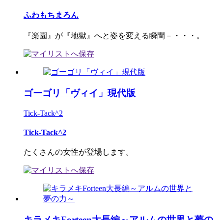
ふわもちまろん
『楽園』が『地獄』へと姿を変える瞬間－・・・。
ゴーゴリ「ヴィイ」現代版
Tick-Tack^2
Tick-Tack^2
たくさんの女性が登場します。
キラメキForteen大長編～アルムの世界と夢の