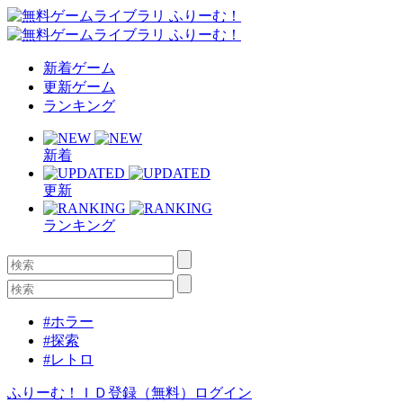
新着ゲーム
更新ゲーム
ランキング
新着
更新
ランキング
#ホラー
#探索
#レトロ
ふりーむ！ＩＤ登録（無料）
ログイン