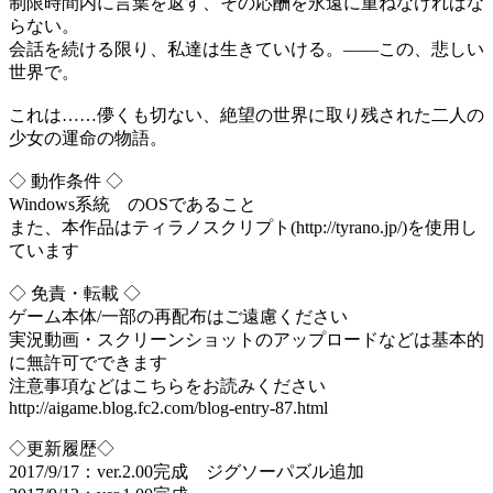
制限時間内に言葉を返す、その応酬を永遠に重ねなければな
らない。
会話を続ける限り、私達は生きていける。――この、悲しい
世界で。
これは……儚くも切ない、絶望の世界に取り残された二人の
少女の運命の物語。
◇ 動作条件 ◇
Windows系統 のOSであること
また、本作品はティラノスクリプト(http://tyrano.jp/)を使用し
ています
◇ 免責・転載 ◇
ゲーム本体/一部の再配布はご遠慮ください
実況動画・スクリーンショットのアップロードなどは基本的
に無許可でできます
注意事項などはこちらをお読みください
http://aigame.blog.fc2.com/blog-entry-87.html
◇更新履歴◇
2017/9/17：ver.2.00完成 ジグソーパズル追加