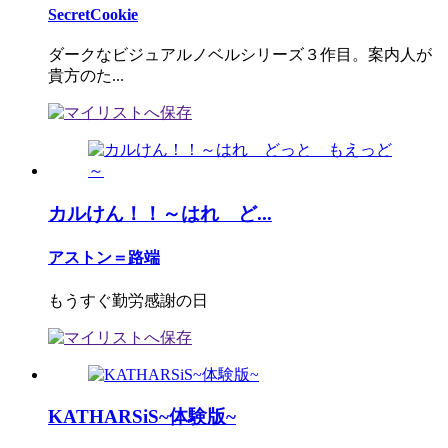
SecretCookie
ダークなビジュアルノベルシリーズ３作目。案内人が
貴方のた...
カルけん！！～はれ ど...
アストン＝路端
もうすぐ勤労感謝の日
KATHARSiS~体験版~