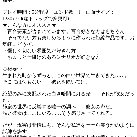
加中。
プレイ時間：5分程度 エンド数：1 画面サイズ：
1280x720(端ドラッグで変更可)
★こんな方にオススメ★
・百合要素が含まれています。百合好きな方はもちろん、
そうでない方も楽しめるように作られた短編作品です。お
気軽にどうぞ。
・優しく切ない雰囲気が好きな方
・ちょっと仕掛けのあるシナリオが好きな方
◇概要◇
生まれた時からずっと、この白い世界で生きてきた……。
そこには何もない……彼女を除いては。
絶望のみに支配された白き暗闇に灯る光……それが彼女だっ
た。
静寂の世界に反響する唯一の調べ……彼女の声だ。
私と彼女はここにいる……そう感じさせてくれる。
だが、現実は非情にも、そんな私達をせせら笑うかのように
試練を課す。