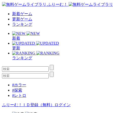
新着ゲーム
更新ゲーム
ランキング
新着
更新
ランキング
#ホラー
#探索
#レトロ
ふりーむ！ＩＤ登録（無料）
ログイン