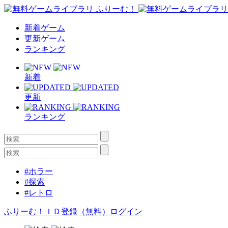
新着ゲーム
更新ゲーム
ランキング
新着
更新
ランキング
#ホラー
#探索
#レトロ
ふりーむ！ＩＤ登録（無料）
ログイン