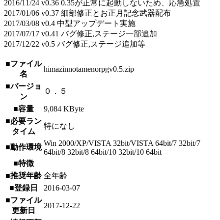
2016/11/24 v0.36 0.35が正常に起動しないため、応急処置
2017/01/06 v0.37 細部修正とお正月記念武器配布
2017/03/08 v0.4 中型アップデート実施
2017/07/17 v0.41 バグ修正,ステージ一部追加
2017/12/22 v0.5 バグ修正,ステージ追加等
■ファイル
himazinnotamenorpgv0.5.zip
名
■バージョ
０．５
ン
■容量
9,084 KByte
■必要ラン
特になし
タイム
Win 2000/XP/VISTA 32bit/VISTA 64bit/7 32bit/7
■動作環境
64bit/8 32bit/8 64bit/10 32bit/10 64bit
■特徴
■推奨年齢
全年齢
■登録日
2016-03-07
■ファイル
2017-12-22
更新日