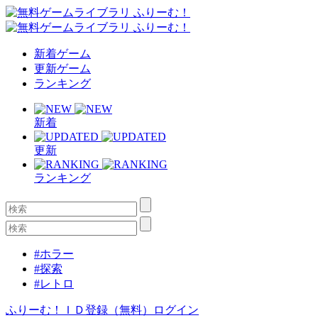
新着ゲーム
更新ゲーム
ランキング
新着
更新
ランキング
#ホラー
#探索
#レトロ
ふりーむ！ＩＤ登録（無料）
ログイン