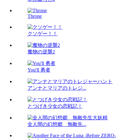
Throne
クソゲー！！
魔物の逆襲2
You'll 勇者
アンナとマリアのトレジ...
とつげき少女の恋戦記！
全人間の幻想郷 無敵先...