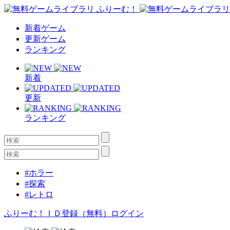
新着ゲーム
更新ゲーム
ランキング
新着
更新
ランキング
#ホラー
#探索
#レトロ
ふりーむ！ＩＤ登録（無料）
ログイン