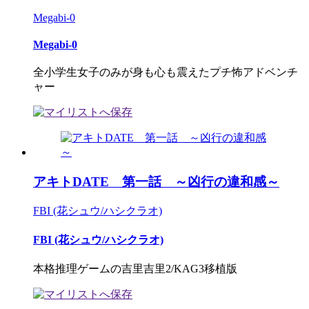
Megabi-0
Megabi-0
全小学生女子のみが身も心も震えたプチ怖アドベンチ
ャー
アキトDATE 第一話 ～凶行の違和感～
FBI (花シュウ/ハシクラオ)
FBI (花シュウ/ハシクラオ)
本格推理ゲームの吉里吉里2/KAG3移植版