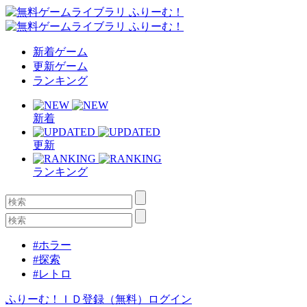
新着ゲーム
更新ゲーム
ランキング
新着
更新
ランキング
#ホラー
#探索
#レトロ
ふりーむ！ＩＤ登録（無料）
ログイン