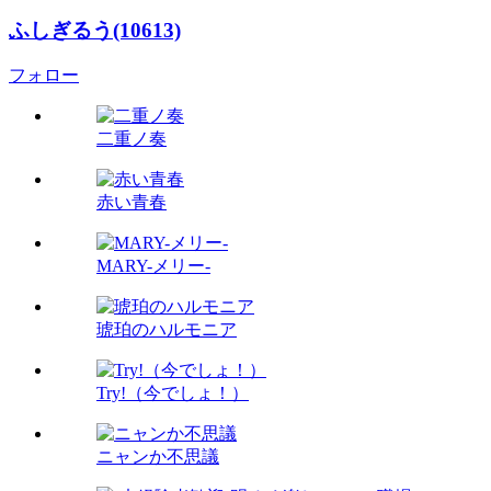
ふしぎるう(10613)
フォロー
二重ノ奏
赤い青春
MARY-メリー-
琥珀のハルモニア
Try!（今でしょ！）
ニャンか不思議