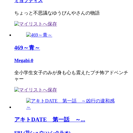
ミヨソティス
ちょっと不思議なゆうびんやさんの物語
469～青～
Megabi-0
全小学生女子のみが身も心も震えたプチ怖アドベンチ
ャー
アキトDATE 第一話 ～...
FBI (花シュウ/ハシクラオ)