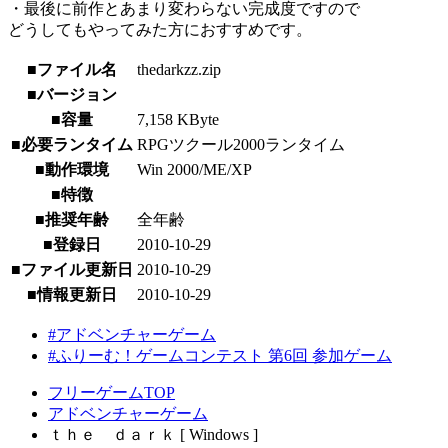
・最後に前作とあまり変わらない完成度ですので
どうしてもやってみた方におすすめです。
■ファイル名
thedarkzz.zip
■バージョン
■容量
7,158 KByte
■必要ランタイム
RPGツクール2000ランタイム
■動作環境
Win 2000/ME/XP
■特徴
■推奨年齢
全年齢
■登録日
2010-10-29
■ファイル更新日
2010-10-29
■情報更新日
2010-10-29
#アドベンチャーゲーム
#ふりーむ！ゲームコンテスト 第6回 参加ゲーム
フリーゲームTOP
アドベンチャーゲーム
ｔｈｅ ｄａｒｋ [ Windows ]