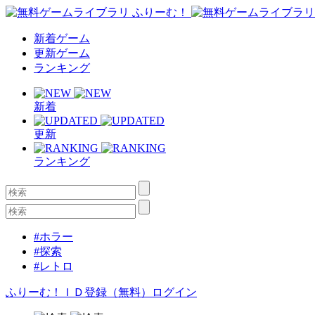
新着ゲーム
更新ゲーム
ランキング
新着
更新
ランキング
#ホラー
#探索
#レトロ
ふりーむ！ＩＤ登録（無料）
ログイン