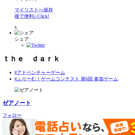
マイリストへ保存
後で便利♪ Click!
x
シェア
ｔｈｅ ｄａｒｋ
#アドベンチャーゲーム
#ふりーむ！ゲームコンテスト 第6回 参加ゲーム
ゼアノート
フォロー