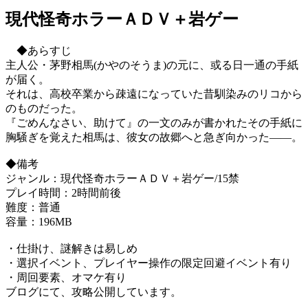
現代怪奇ホラーＡＤＶ＋岩ゲー
◆あらすじ
主人公・茅野相馬(かやのそうま)の元に、或る日一通の手紙
が届く。
それは、高校卒業から疎遠になっていた昔馴染みのリコから
のものだった。
『ごめんなさい、助けて』の一文のみが書かれたその手紙に
胸騒ぎを覚えた相馬は、彼女の故郷へと急ぎ向かった――。
◆備考
ジャンル：現代怪奇ホラーＡＤＶ＋岩ゲー/15禁
プレイ時間：2時間前後
難度：普通
容量：196MB
・仕掛け、謎解きは易しめ
・選択イベント、プレイヤー操作の限定回避イベント有り
・周回要素、オマケ有り
ブログにて、攻略公開しています。