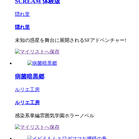
SCREAM 体験版
隠れ里
隠れ里
未知の惑星を舞台に展開されるSFアドベンチャー!
病菌暗黒郷
ルリエ工房
ルリエ工房
感染系掌編雰囲気学園ホラーノベル