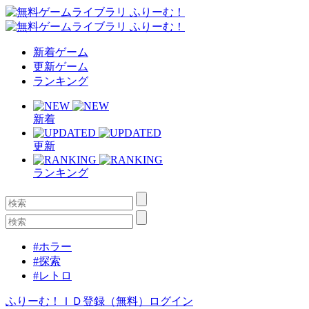
新着ゲーム
更新ゲーム
ランキング
新着
更新
ランキング
#ホラー
#探索
#レトロ
ふりーむ！ＩＤ登録（無料）
ログイン