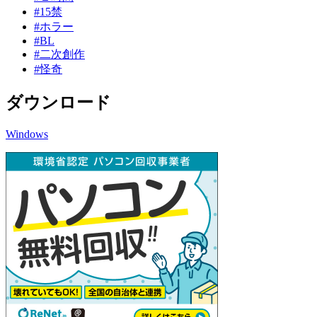
#15禁
#ホラー
#BL
#二次創作
#怪奇
ダウンロード
Windows