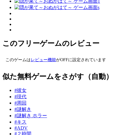
このフリーゲームのレビュー
このゲームは
レビュー機能
がOFFに設定されています
似た無料ゲームをさがす（自動）
#彼女
#現代
#周回
#謎解き
#謎解き ホラー
#キス
#ADV
#２時間