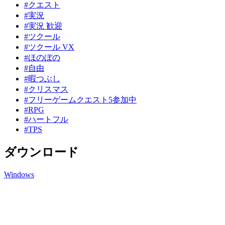
#クエスト
#実況
#実況 歓迎
#ツクール
#ツクール VX
#ほのぼの
#自由
#暇つぶし
#クリスマス
#フリーゲームクエスト5参加中
#RPG
#ハートフル
#TPS
ダウンロード
Windows