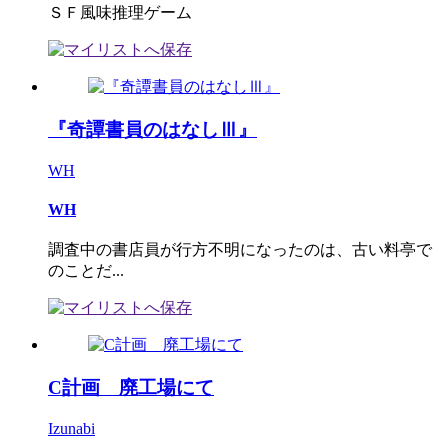
ＳＦ風味推理ゲーム
『奇譚書員のはなしⅢ』
WH
WH
調査中の書店員が行方不明になったのは、古い料亭で
のことだ...
C計画 廃工場にて
Izunabi