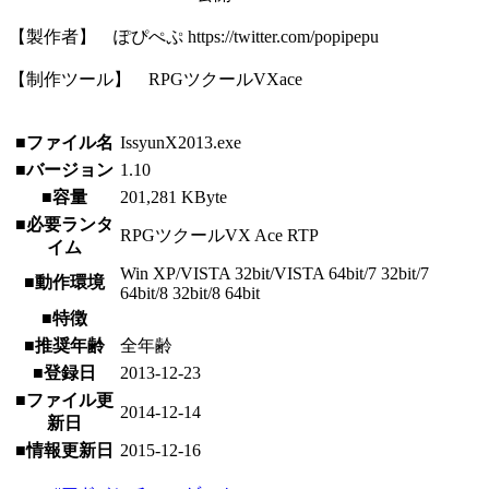
【製作者】 ぽぴぺぷ https://twitter.com/popipepu
【制作ツール】 RPGツクールVXace
■ファイル名
IssyunX2013.exe
■バージョン
1.10
■容量
201,281 KByte
■必要ランタ
RPGツクールVX Ace RTP
イム
Win XP/VISTA 32bit/VISTA 64bit/7 32bit/7
■動作環境
64bit/8 32bit/8 64bit
■特徴
■推奨年齢
全年齢
■登録日
2013-12-23
■ファイル更
2014-12-14
新日
■情報更新日
2015-12-16