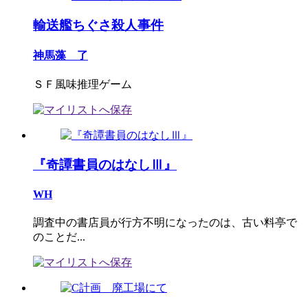
輸送艦ちぐさ殺人事件
神馬藻 了
ＳＦ風味推理ゲーム
『奇譚書員のはなしⅢ』
WH
調査中の書店員が行方不明になったのは、古い料亭で
のことだ...