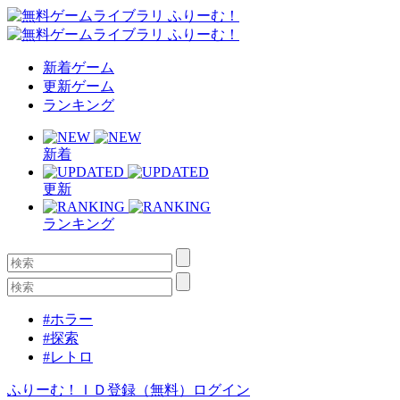
新着ゲーム
更新ゲーム
ランキング
新着
更新
ランキング
#ホラー
#探索
#レトロ
ふりーむ！ＩＤ登録（無料）
ログイン