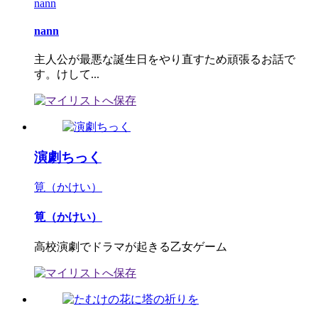
nann
nann
主人公が最悪な誕生日をやり直すため頑張るお話で
す。けして...
演劇ちっく
筧（かけい）
筧（かけい）
高校演劇でドラマが起きる乙女ゲーム