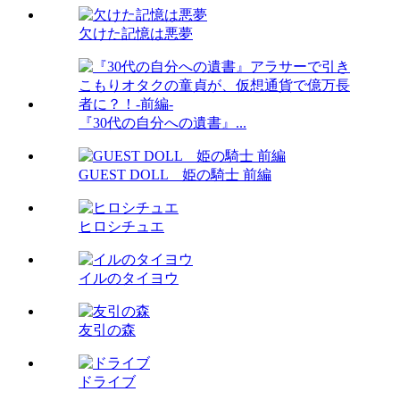
欠けた記憶は悪夢
『30代の自分への遺書』...
GUEST DOLL 姫の騎士 前編
ヒロシチュエ
イルのタイヨウ
友引の森
ドライブ