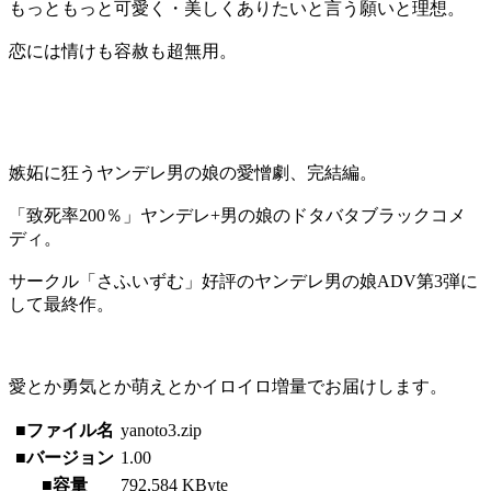
もっともっと可愛く・美しくありたいと言う願いと理想。
恋には情けも容赦も超無用。
嫉妬に狂うヤンデレ男の娘の愛憎劇、完結編。
「致死率200％」ヤンデレ+男の娘のドタバタブラックコメ
ディ。
サークル「さふいずむ」好評のヤンデレ男の娘ADV第3弾に
して最終作。
愛とか勇気とか萌えとかイロイロ増量でお届けします。
■ファイル名
yanoto3.zip
■バージョン
1.00
■容量
792,584 KByte