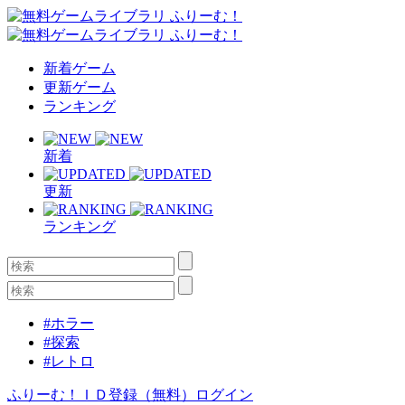
新着ゲーム
更新ゲーム
ランキング
新着
更新
ランキング
#ホラー
#探索
#レトロ
ふりーむ！ＩＤ登録（無料）
ログイン