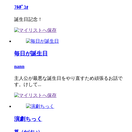
ﾌﾙﾎﾟｺｫ
誕生日記念！
毎日が誕生日
nann
主人公が最悪な誕生日をやり直すため頑張るお話で
す。けして...
演劇ちっく
筧（かけい）