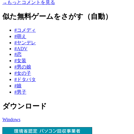
→もっとコメントを見る
似た無料ゲームをさがす（自動）
#コメディ
#萌え
#ヤンデレ
#ADV
#恋
#女装
#男の娘
#女の子
#ドタバタ
#娘
#男子
ダウンロード
Windows