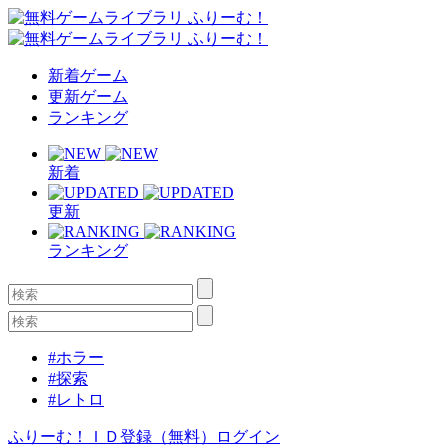
新着ゲーム
更新ゲーム
ランキング
新着
更新
ランキング
#ホラー
#探索
#レトロ
ふりーむ！ＩＤ登録（無料）
ログイン