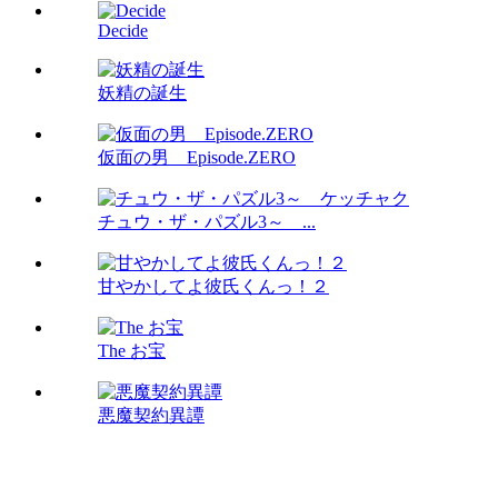
Decide
妖精の誕生
仮面の男 Episode.ZERO
チュウ・ザ・パズル3～ ...
甘やかしてよ彼氏くんっ！２
The お宝
悪魔契約異譚