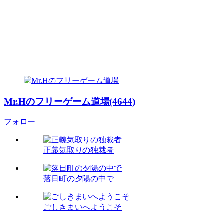
Mr.Hのフリーゲーム道場(4644)
フォロー
正義気取りの独裁者
落日町の夕陽の中で
ごしきまいへようこそ