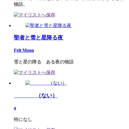
物語。
聖者と雪と星降る夜
Felt Moon
雪と星の降る ある夜の物語
（ない）
a
特になし