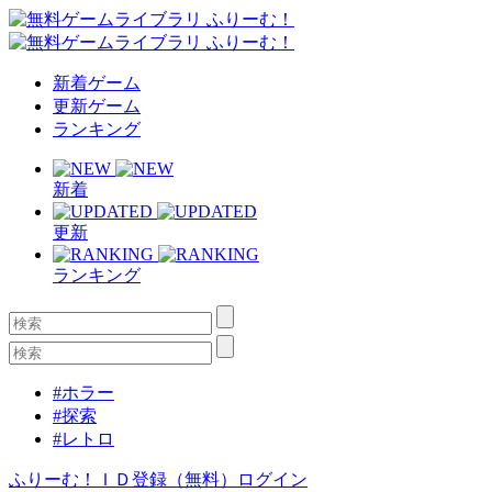
新着ゲーム
更新ゲーム
ランキング
新着
更新
ランキング
#ホラー
#探索
#レトロ
ふりーむ！ＩＤ登録（無料）
ログイン