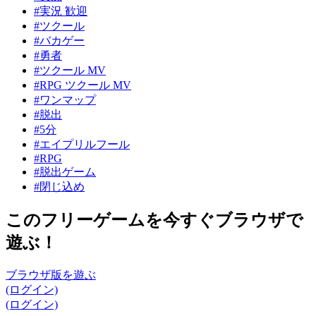
#実況 歓迎
#ツクール
#バカゲー
#勇者
#ツクール MV
#RPG ツクール MV
#ワンマップ
#脱出
#5分
#エイプリルフール
#RPG
#脱出ゲーム
#閉じ込め
このフリーゲームを今すぐブラウザで
遊ぶ！
ブラウザ版を遊ぶ
(ログイン)
(ログイン)