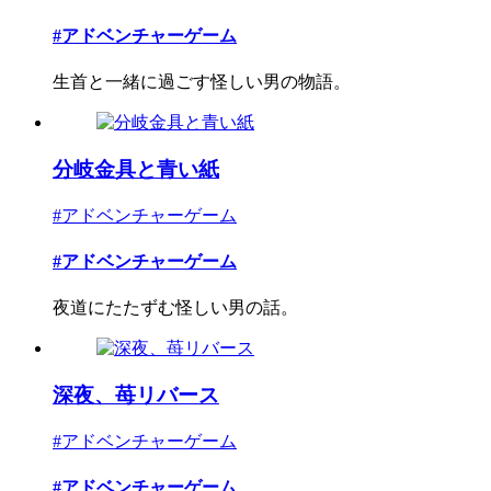
#アドベンチャーゲーム
生首と一緒に過ごす怪しい男の物語。
分岐金具と青い紙
#アドベンチャーゲーム
#アドベンチャーゲーム
夜道にたたずむ怪しい男の話。
深夜、苺リバース
#アドベンチャーゲーム
#アドベンチャーゲーム