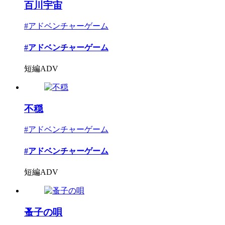
百川宇宙
#アドベンチャーゲーム
#アドベンチャーゲーム
短編ADV
不穏
#アドベンチャーゲーム
#アドベンチャーゲーム
短編ADV
蚤子の唄