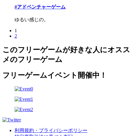
#アドベンチャーゲーム
ゆるい感じの。
1
2
このフリーゲームが好きな人にオスス
メのフリーゲーム
フリーゲームイベント開催中！
利用規約・プライバシーポリシー