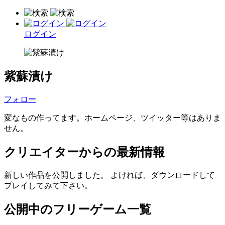
ログイン
紫蘇漬け
フォロー
変なもの作ってます。ホームページ、ツイッター等はありま
せん。
クリエイターからの最新情報
新しい作品を公開しました。 よければ、ダウンロードして
プレイしてみて下さい。
公開中のフリーゲーム一覧