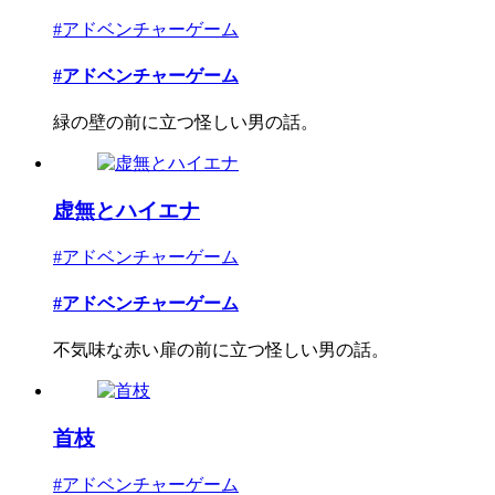
#アドベンチャーゲーム
#アドベンチャーゲーム
緑の壁の前に立つ怪しい男の話。
虚無とハイエナ
#アドベンチャーゲーム
#アドベンチャーゲーム
不気味な赤い扉の前に立つ怪しい男の話。
首枝
#アドベンチャーゲーム