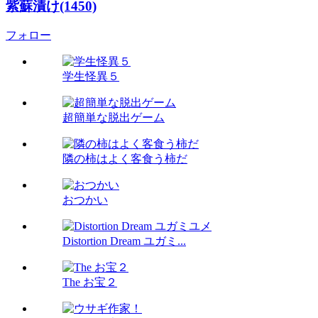
紫蘇漬け(1450)
フォロー
学生怪異５
超簡単な脱出ゲーム
隣の柿はよく客食う柿だ
おつかい
Distortion Dream ユガミ...
The お宝２