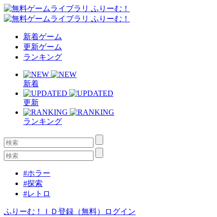
新着ゲーム
更新ゲーム
ランキング
新着
更新
ランキング
#ホラー
#探索
#レトロ
ふりーむ！ＩＤ登録（無料）
ログイン