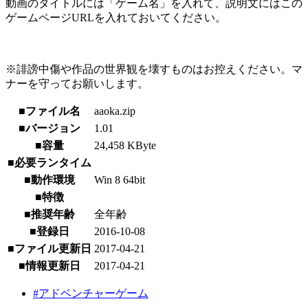
動画のタイトルには「ゲーム名」を入れて、説明文にはこの
ゲームページURLを入れておいてください。
※誹謗中傷や作品の世界観を壊すものはお控えください。マ
ナーを守ってお願いします。
■ファイル名
aaoka.zip
■バージョン
1.01
■容量
24,458 KByte
■必要ランタイム
■動作環境
Win 8 64bit
■特徴
■推奨年齢
全年齢
■登録日
2016-10-08
■ファイル更新日
2017-04-21
■情報更新日
2017-04-21
#アドベンチャーゲーム